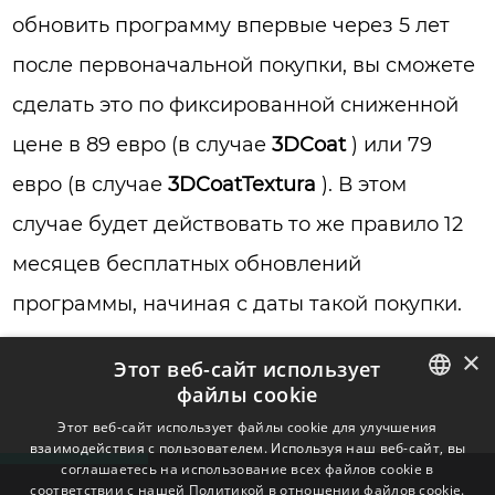
обновить программу впервые через 5 лет
после первоначальной покупки, вы сможете
сделать это по фиксированной сниженной
цене в 89 евро (в случае
3DCoat
) или 79
евро (в случае
3DCoatTextura
). В этом
случае будет действовать то же правило 12
месяцев бесплатных обновлений
программы, начиная с даты такой покупки.
×
Этот веб-сайт использует
файлы cookie
ENGLISH
Этот веб-сайт использует файлы cookie для улучшения
взаимодействия с пользователем. Используя наш веб-сайт, вы
BULGARIAN
соглашаетесь на использование всех файлов cookie в
соответствии с нашей Политикой в ​​отношении файлов cookie.