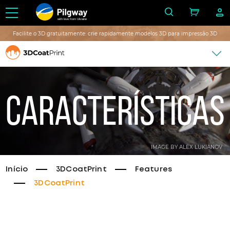
with love from Ukraine
Facilite o 3D gratuitamente: crie rapidamente modelos 3D para impressão 3D
Características
IMAGE BY ALEX LUKIANOV
Início
3DCoatPrint
Features
3DCoatPrint