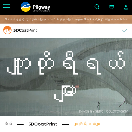
with love from Ukraine
3D အခမဲ့ဖြင့် လွယ်ကူအောင်ပြုလုပ်ပါ- 3D-ပုံနှိပ်ခြင်းအတွက် 3D မော်ဒယ်များကို အမြန်ဖန်တီးပါ။
ကျူတိုရီရယ်
များ
IMAGE BY SERGII GOLOTOVSKIY
အိမ်
3DCoatPrint
ကျူတိုရီရယ်များ