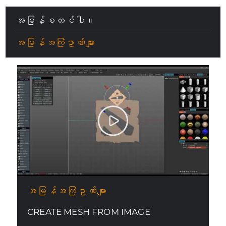
အမြန်စတင်ပါ။
အမြန်အကြံဥာဏ်များ
အမြန်အကြံဥာဏ်များ
CREATE MESH FROM IMAGE