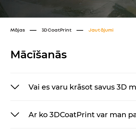
Mājas
3DCoatPrint
Jautājumi
Mācīšanās
Vai es varu krāsot savus 3D 
Ar ko 3DCoatPrint var man pa