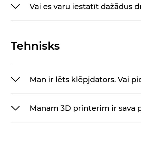
Vai es varu iestatīt dažādus
Tehnisks
Man ir lēts klēpjdators. Vai p
Manam 3D printerim ir sava p