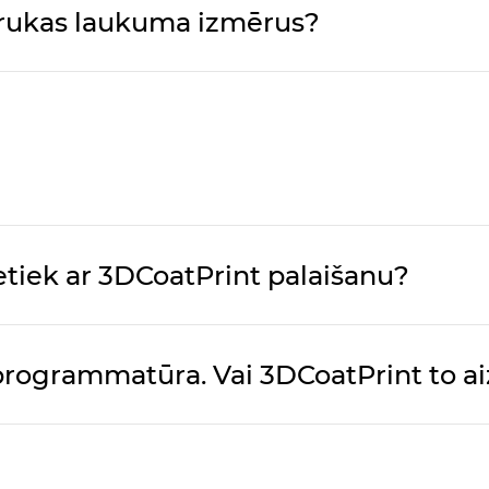
 drukas laukuma izmērus?
ietiek ar 3DCoatPrint palaišanu?
rogrammatūra. Vai 3DCoatPrint to ai