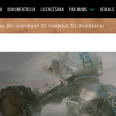
JA
DOKUMENTĀCIJA
LICENCĒŠANA
PAR MUMS
VEIKALS
s: ātri izveidojiet 3D modeļus 3D drukāšanai