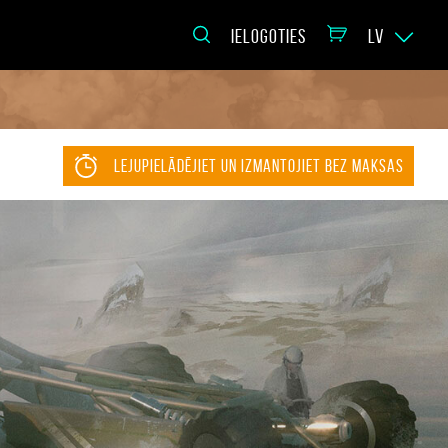
IELOGOTIES
LV
LEJUPIELĀDĒJIET UN IZMANTOJIET BEZ MAKSAS