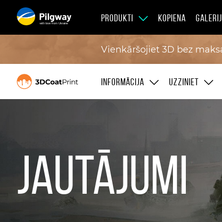
PRODUKTI
KOPIENA
GALERI
with love from Ukraine
Vienkāršojiet 3D bez maksa
INFORMĀCIJA
UZZINIET
Jautājumi