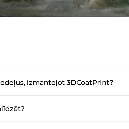
modeļus, izmantojot 3DCoatPrint?
līdzēt?