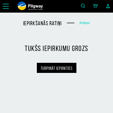
with love from Ukraine
iepirkšanās ratiņi
Mājas
tukšs iepirkumu grozs
turpināt iepirkties