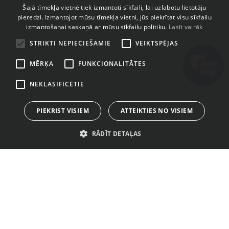
ENGLISH
Šajā tīmekļa vietnē tiek izmantoti sīkfaili, lai uzlabotu lietotāju
pieredzi. Izmantojot mūsu tīmekļa vietni, jūs piekrītat visu sīkfailu
BULGARIAN
izmantošanai saskaņā ar mūsu sīkfailu politiku.
Lasīt vairāk
CROATIAN
STRIKTI NEPIECIEŠAMIE
VEIKTSPĒJAS
CZECH
MĒRĶA
FUNKCIONALITĀTES
DANISH
NEKLASIFICĒTIE
DUTCH
ESTONIAN
PIEKRIST VISIEM
ATTEIKTIES NO VISIEM
FINNISH
RĀDĪT DETAĻAS
FRENCH
GERMAN
GREEK
KONTAKTI
VEIKALS
LIETOŠANAS NOTEIKUMI
HUNGARIAN
PAR MUMS
LICENCĒŠANA
PRIVĀTUMA POLITIKA
IRISH
MŪSU BALSS
GALERIJA
SĪKDATNES