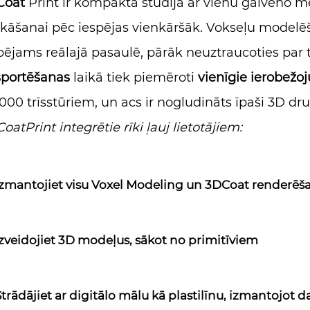
Coat
Print ir kompakta studija ar vienu galveno m
kāšanai pēc iespējas vienkāršāk. Vokseļu modelēšan
pējams reālajā pasaulē, pārāk neuztraucoties par
portēšanas
laikā tiek piemēroti
vienīgie ierobežo
000 trīsstūriem, un acs ir nogludināts īpaši 3D dr
oatPrint integrētie rīki ļauj lietotājiem:
Izmantojiet visu Voxel Modeling un 3DCoat renderēš
Izveidojiet 3D modeļus, sākot no primitīviem
trādājiet ar digitālo mālu kā plastilīnu, izmantojot 