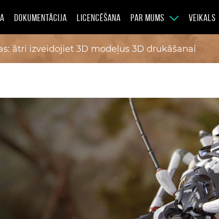
JA
DOKUMENTĀCIJA
LICENCĒŠANA
PAR MUMS
VEIKALS
s: ātri izveidojiet 3D modeļus 3D drukāšanai