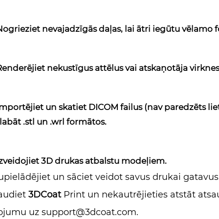
Nogrieziet nevajadzīgās daļas, lai ātri iegūtu vēlamo
Renderējiet nekustīgus attēlus vai atskaņotāja virkne
Importējiet un skatiet DICOM failus (nav paredzēts li
labāt .stl un .wrl formātos.
Izveidojiet 3D drukas atbalstu modeļiem.
upielādējiet un sāciet veidot savus drukai gatavu
audiet
3DCoat
Print un nekautrējieties atstāt a
ojumu uz support@3dcoat.com.