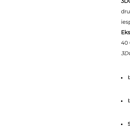
3D
dru
ies
Eks
40 
3DC
S