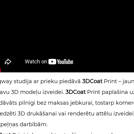
gway studija ar prieku piedāvā
3DCoat
Print – jaun
avu 3D modeļu izveidei.
3DCoat
Print paplašina u
dāvāts pilnīgi bez maksas jebkurai, tostarp komerci
edzēti 3D drukāšanai vai renderētu attēlu izveidei.
peļņas darbībām.