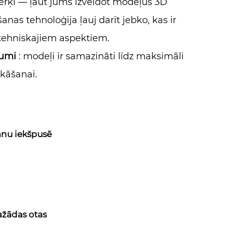
ērķi — ļaut jums izveidot modeļus 3D
as tehnoloģija ļauj darīt jebko, kas ir
 tehniskajiem aspektiem.
jumi
: modeļi ir samazināti līdz maksimāli
ukāšanai.
anu iekšpusē
dažādas otas