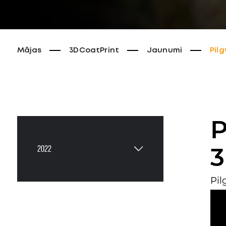
Mājas
3DCoatPrint
Jaunumi
Pil
P
3
2022
Pil