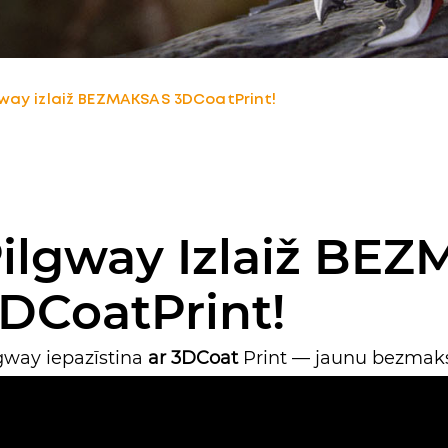
gway izlaiž BEZMAKSAS 3DCoatPrint!
ilgway Izlaiž BE
DCoatPrint!
gway iepazīstina
ar 3DCoat
Print — jaunu bezmak