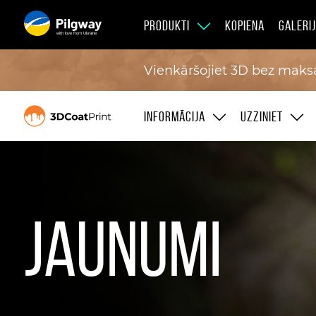
PRODUKTI
KOPIENA
GALERI
with love from Ukraine
Vienkāršojiet 3D bez maksa
INFORMĀCIJA
UZZINIET
Jaunumi