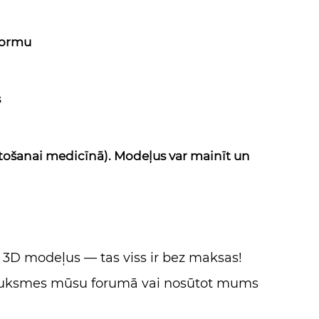
 formu
s
etošanai medicīnā). Modeļus var mainīt un
s 3D modeļus — tas viss ir bez maksas!
tsauksmes mūsu forumā vai nosūtot mums