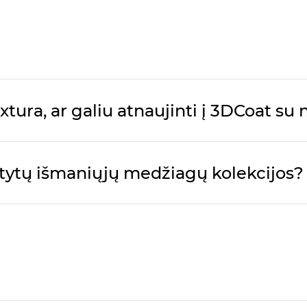
ra, ar galiu atnaujinti į 3DCoat su 
aitytų išmaniųjų medžiagų kolekcijos?