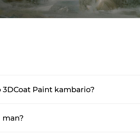
o 3DCoat Paint kambario?
i man?