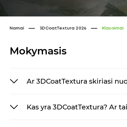
Namai
3DCoatTextura 2026
Klausimai
Mokymasis
Ar 3DCoatTextura skiriasi nu
Kas yra 3DCoatTextura? Ar ta