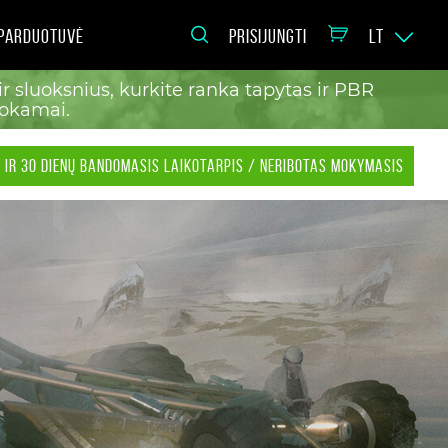
PARDUOTUVĖ
PRISIJUNGTI
LT
 sluoksnius, kurkite ranka tapytas ir PBR
mokamai.
 IR 30 DIENŲ BANDOMASIS LAIKOTARPIS / NERIBOTAS MOKYMASIS