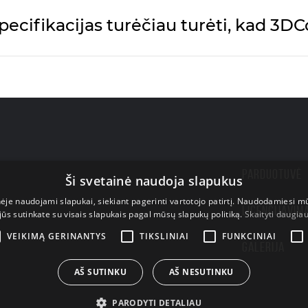
ecifikacijas turėčiau turėti, kad 3D
PARDUOTUVĖ
Ši svetainė naudoja slapukus
nėje naudojami slapukai, siekiant pagerinti vartotojo patirtį. Naudodamiesi m
LICENCIJAVIM
jūs sutinkate su visais slapukais pagal mūsų slapukų politiką.
Skaityti daugia
VEIKIMĄ GERINANTYS
TIKSLINIAI
FUNKCINIAI
GALERIJA
AŠ SUTINKU
AŠ NESUTINKU
PARODYTI DETALIAU