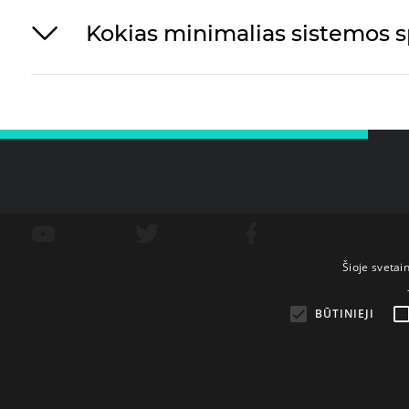
Kokias minimalias sistemos sp
Šioje svetai
BŪTINIEJI