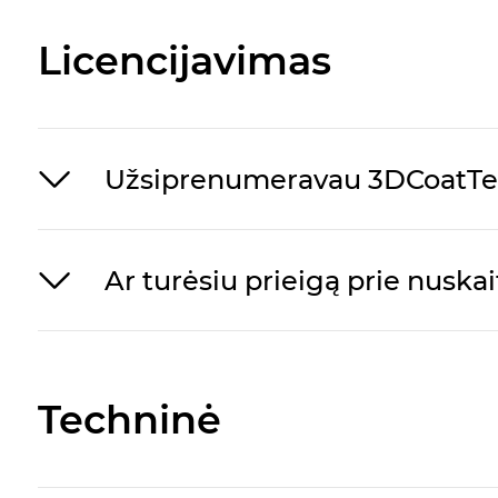
Licencijavimas
Užsiprenumeravau 3DCoatTextu
Ar turėsiu prieigą prie nusk
Techninė