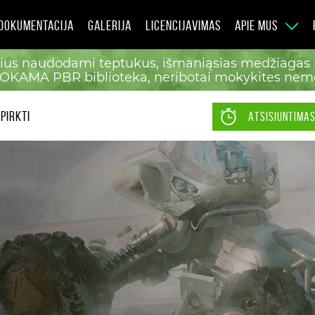
DOKUMENTACIJA
GALERIJA
LICENCIJAVIMAS
APIE MUS
ius naudodami teptukus, išmaniąsias medžiagas ir
MOKAMA PBR biblioteka, neribotai mokykites ne
PIRKTI
ATSISIUNTIMAS