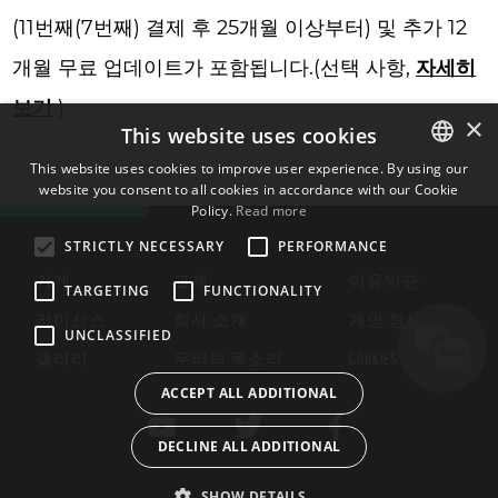
(11번째(7번째) 결제 후 25개월 이상부터) 및 추가 12
개월 무료 업데이트가 포함됩니다.(선택 사항,
자세히
보기
)
×
This website uses cookies
This website uses cookies to improve user experience. By using our
website you consent to all cookies in accordance with our Cookie
ENGLISH
Policy.
Read more
BULGARIAN
STRICTLY NECESSARY
PERFORMANCE
CROATIAN
가게
교제
이용약관
TARGETING
FUNCTIONALITY
CZECH
라이선스
회사 소개
개인 정보 정책
UNCLASSIFIED
DANISH
갤러리
우리의 목소리
COOKIES
DUTCH
ACCEPT ALL ADDITIONAL
ESTONIAN
DECLINE ALL ADDITIONAL
FINNISH
FRENCH
SHOW DETAILS