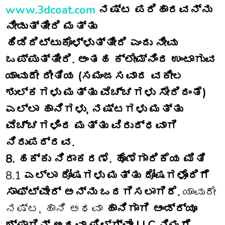
www.3dcoat.com
ನಷ್ಟ ಪರಿಹಾರವನ್ನು
ನೀಡುತ್ತೀರಿ ಮತ್ತು
ಹಿಡಿದಿಟ್ಟುಕೊಳ್ಳುತ್ತೀರಿ ಎಂದು ನೀವು
ಒಪ್ಪುತ್ತೀರಿ. ಅಂತಹ ಕ್ಲೇಮ್‌ನಿಂದ ಉಂಟಾಗುವ
ಯಾವುದೇ ರೀತಿಯ (ಸಮಂಜಸವಾದ ವಕೀಲ
ಶುಲ್ಕಗಳು ಮತ್ತು ವೆಚ್ಚಗಳು ಸೇರಿದಂತೆ)
ಎಲ್ಲಾ ಹಾನಿಗಳು, ನಷ್ಟಗಳು ಮತ್ತು
ವೆಚ್ಚಗಳಿಂದ ಮತ್ತು ವಿರುದ್ಧವಾಗಿ
ನಿರುಪದ್ರವ.
8. ಹಕ್ಕು ನಿರಾಕರಣೆ. ಹೊಣೆಗಾರಿಕೆಯ ಮಿತಿ
8.1
ಎಲ್ಲಾ ದೋಷಗಳು ಮತ್ತು ದೋಷಗಳೊಂದಿಗೆ
ಸಾಫ್ಟ್‌ವೇರ್ ಅನ್ನು ಒದಗಿಸಲಾಗಿದೆ.
ಯಾವುದೇ
ನಷ್ಟ, ಹಾನಿ ಅಥವಾ
ಹಾನಿಗಾಗಿ ಆಂಡ್ರ್ಯೂ