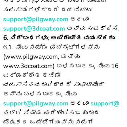
ಸಕ್ರಿಯಗೊಳಿಸುವಲ್ಲಿ ನಿಮಗೆ ಯಾವುದೇ
ಸಮಸ್ಯೆಗಳಿದ್ದರೆ ದಯವಿಟ್ಟು
support@pilgway.com
ಅಥವಾ
support@3dcoat.com
ಅನ್ನು ಸಂಪರ್ಕಿಸಿ.
6. ನಿರ್ಬಂಧಗಳು; ಅಪ್ರಾಪ್ತ ವಯಸ್ಕರು
6.1. ನೀವು ನಮ್ಮ ವೆಬ್‌ಸೈಟ್‌ಗಳನ್ನು
(www.pilgway.com, ಮತ್ತು
www.3dcoat.com) ಬಳಸಬಾರದು, ನೀವು 16
ವರ್ಷಕ್ಕಿಂತ ಕಡಿಮೆ
ವಯಸ್ಸಿನವರಾಗಿದ್ದರೆ ಸಾಫ್ಟ್‌ವೇರ್
ಅನ್ನು ಬಳಸಬಾರದು, ನೀವು
support@pilgway.com
ಅಥವಾ
support@
ನಲ್ಲಿ ನಿಮ್ಮ ಪರಿಶೀಲಿಸಬಹುದಾದ
ಪೋಷಕರ ಒಪ್ಪಿಗೆಯನ್ನು ನಮಗೆ