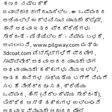
ಹಣದ ನಷ್ಟಕ್ಕೆ
ಜವಾಬ್ದಾರರಾಗಿರುವುದಿಲ್ಲ. ಈ ಒಪ್ಪಂದದ
ಅಡಿಯಲ್ಲಿ ಉದ್ಭವಿಸುವ ಯಾವುದೇ ಕ್ಲೈಮ್,
ಹಾನಿ ಅಥವಾ ಇತರ ಪ್ರಕ್ರಿಯೆಗಳು
ಸೇರಿದಂತೆ - ಮಿತಿಯಿಲ್ಲದೆ - ನಿಮ್ಮ ಬಳಕೆ,
ಅವಲಂಬನೆ, www.pilgway.com ಮತ್ತು
3dcoat.com ವೆಬ್‌ಸೈಟ್‌ಗಳಿಗೆ ಪ್ರವೇಶ,
ಸಾಫ್ಟ್‌ವೇರ್ ಅಥವಾ ಅದರ ಯಾವುದೇ ಭಾಗ
ಅಥವಾ ಯಾವುದೇ ಹಕ್ಕುಗಳು ನೀವು ಇಲ್ಲಿ,
ಅಂತಹ ಹಾನಿಗಳ ಸಾಧ್ಯತೆಯ ಬಗ್ಗೆ ನಿಮಗೆ
ಸಲಹೆ ನೀಡಿದ್ದರೂ ಸಹ, ಕ್ರಿಯೆಯು
ಒಪ್ಪಂದ, ಹಿಂಸೆ (ನಿರ್ಲಕ್ಷ್ಯ ಸೇರಿದಂತೆ),
ಬೌದ್ಧಿಕ ಆಸ್ತಿ ಹಕ್ಕುಗಳ ಉಲ್ಲಂಘನೆ
ಅಥವಾ ಇನ್ನಾವುದೇ ಆಧಾರದ ಮೇಲೆ