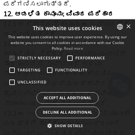
ಪರಿಗಣಿಸಲಾಗುತ್ತದೆ.
12. ಆಡಳಿತ ಕಾನೂನು; ವಿವಾದ ಪರಿಹಾರ
12.1 ಉಕ್ರೇನಿಯನ್ ಕಾನೂನು ಈ ಒಪ್ಪಂದಕ್ಕೆ
×
This website uses cookies
ಅನ್ವಯಿಸುತ್ತದೆ.
This website uses cookies to improve user experience. By using our
12.2 ಕಡ್ಡಾಯವಾಗಿ ಅನ್ವಯಿಸುವ
website you consent to all cookies in accordance with our Cookie
ENGLISH
Policy.
Read more
ಕಾನೂನಿನಿಂದ ನಿರ್ಧರಿಸಲ್ಪಟ್ಟ ಮಟ್ಟಿಗೆ
BULGARIAN
STRICTLY NECESSARY
PERFORMANCE
ಹೊರತುಪಡಿಸಿ, ಸಾಫ್ಟ್‌ವೇರ್ ಅಥವಾ
CROATIAN
TARGETING
FUNCTIONALITY
ಸೇವೆಗಳಿಗೆ ಸಂಬಂಧಿಸಿದಂತೆ ಉದ್ಭವಿಸುವ
CZECH
ಎಲ್ಲಾ ವಿವಾದಗಳನ್ನು ಉಕ್ರೇನ್‌ನ
UNCLASSIFIED
DANISH
ಕೈವ್‌ನಲ್ಲಿರುವ ಸಮರ್ಥ ಉಕ್ರೇನಿಯನ್
DUTCH
ACCEPT ALL ADDITIONAL
ನ್ಯಾಯಾಲಯದ ಮುಂದೆ ತರಲಾಗುತ್ತದೆ.
ESTONIAN
12.3 ಈ ಬಳಕೆಯ ನಿಯಮಗಳಲ್ಲಿನ ಯಾವುದೇ
DECLINE ALL ADDITIONAL
FINNISH
ಷರತ್ತಿಗೆ ಹೇಳಿಕೆಯು ಕಾನೂನುಬದ್ಧವಾಗಿ
FRENCH
SHOW DETAILS
ಮಾನ್ಯವಾಗಲು "ಬರಹದಲ್ಲಿ" ಮಾಡಬೇಕೆಂದು
GERMAN