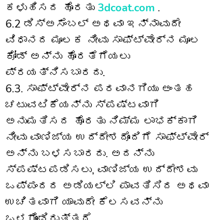
ಕಳುಹಿಸದ ಹೊರತು
3dcoat.com
.
6.2 ಡಿಸ್ಅಸೆಂಬಲ್ ಅಥವಾ ಇನ್ನಾವುದೇ
ವಿಧಾನದ ಮೂಲಕ ನೀವು ಸಾಫ್ಟ್‌ವೇರ್‌ನ ಮೂಲ
ಕೋಡ್ ಅನ್ನು ಹೊರತೆಗೆಯಲು
ಪ್ರಯತ್ನಿಸಬಾರದು.
6.3. ಸಾಫ್ಟ್‌ವೇರ್‌ನ ಪರವಾನಗಿಯು ಅಂತಹ
ಚಟುವಟಿಕೆಯನ್ನು ಸ್ಪಷ್ಟವಾಗಿ
ಅನುಮತಿಸದ ಹೊರತು ನಿಮ್ಮ ಲಾಭಕ್ಕಾಗಿ
ನೀವು ವಾಣಿಜ್ಯ ಉದ್ದೇಶದೊಂದಿಗೆ ಸಾಫ್ಟ್‌ವೇರ್
ಅನ್ನು ಬಳಸಬಾರದು. ಅದನ್ನು
ಸ್ಪಷ್ಟಪಡಿಸಲು, ವಾಣಿಜ್ಯ ಉದ್ದೇಶವು
ಒಪ್ಪಂದದ ಅಡಿಯಲ್ಲಿ ಪಾವತಿಸಿದ ಅಥವಾ
ಉಚಿತವಾಗಿ ಯಾವುದೇ ಕೆಲಸವನ್ನು
ಒಳಗೊಂಡಿರುತ್ತದೆ.