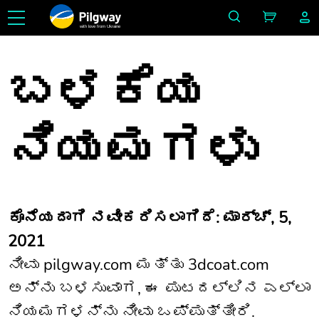
with love from Ukraine
ಬಳಕೆಯ
ನಿಯಮಗಳು
ಕೊನೆಯದಾಗಿ ನವೀಕರಿಸಲಾಗಿದೆ: ಮಾರ್ಚ್, 5,
2021
ನೀವು pilgway.com ಮತ್ತು 3dcoat.com
ಅನ್ನು ಬಳಸುವಾಗ, ಈ ಪುಟದಲ್ಲಿನ ಎಲ್ಲಾ
ನಿಯಮಗಳನ್ನು ನೀವು ಒಪ್ಪುತ್ತೀರಿ.