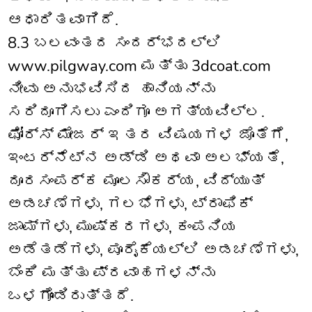
ಆಧಾರಿತವಾಗಿದೆ.
8.3 ಬಲವಂತದ ಸಂದರ್ಭದಲ್ಲಿ
www.pilgway.com ಮತ್ತು 3dcoat.com
ನೀವು ಅನುಭವಿಸಿದ ಹಾನಿಯನ್ನು
ಸರಿದೂಗಿಸಲು ಎಂದಿಗೂ ಅಗತ್ಯವಿಲ್ಲ.
ಫೋರ್ಸ್ ಮೇಜರ್ ಇತರ ವಿಷಯಗಳ ಜೊತೆಗೆ,
ಇಂಟರ್ನೆಟ್‌ನ ಅಡ್ಡಿ ಅಥವಾ ಅಲಭ್ಯತೆ,
ದೂರಸಂಪರ್ಕ ಮೂಲಸೌಕರ್ಯ, ವಿದ್ಯುತ್
ಅಡಚಣೆಗಳು, ಗಲಭೆಗಳು, ಟ್ರಾಫಿಕ್
ಜಾಮ್‌ಗಳು, ಮುಷ್ಕರಗಳು, ಕಂಪನಿಯ
ಅಡೆತಡೆಗಳು, ಪೂರೈಕೆಯಲ್ಲಿ ಅಡಚಣೆಗಳು,
ಬೆಂಕಿ ಮತ್ತು ಪ್ರವಾಹಗಳನ್ನು
ಒಳಗೊಂಡಿರುತ್ತದೆ.