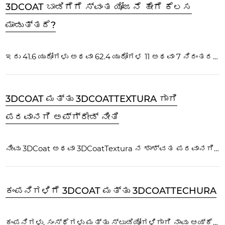
3DCOAT ಬಾಡಿಗೆಗೆ ಸ್ವಂತ ಯೋಜನೆ ಹೇಗೆ ಕೆಲಸ
ಮಾಡುತ್ತದೆ?
ಇದು 41.6 ಯುರೋಗಳು ಅಥವಾ 62.4 ಯುರೋಗಳ 11 ಅಥವಾ 7 ನಿರಂತರ ಮಾಸಿಕ ಪಾವತಿಗಳ ಚಂದಾದಾರಿಕೆ ಯೋಜನೆಯಾಗಿದೆ. ಪಾವತಿಯು ಮಾಸಿಕ ಆಧಾರದ ಮೇಲೆ ಸ್ವಯಂಚಾಲಿತವಾಗಿ ಸಂಭವಿಸುತ್ತದೆ. ಅಂತಿಮ ಪಾವತಿಯೊಂದಿಗೆ, ನೀವು ಶಾಶ್ವತ ಪರವಾನಗಿಯನ್ನು ಪಡೆಯುತ್ತೀರಿ...
3DCOAT ಮತ್ತು 3DCOATTEXTURA ಗಾಗಿ
ಪರವಾನಗಿ ಅಪ್‌ಗ್ರೇಡ್ ನೀತಿ
ನೀವು 3DCoat ಅಥವಾ 3DCoatTextura ನ ಶಾಶ್ವತ ಪರವಾನಗಿಯನ್ನು ಖರೀದಿಸಿದಾಗ, ನೀವು ಖರೀದಿಸಿದ ದಿನಾಂಕದಿಂದ ಪ್ರಾರಂಭವಾಗುವ 12 ತಿಂಗಳ ಉಚಿತ ಪ್ರೋಗ್ರಾಂ ನವೀಕರಣಗಳನ್ನು (ಮೊದಲ ವರ್ಷ) ಪಡೆಯುತ್ತೀರಿ... ನಂತರ...
ಕಂಪನಿಗಳಿಗೆ 3DCOAT ಮತ್ತು 3DCOATTECHURA
ಕಂಪನಿಗಳು, ಸಂಸ್ಥೆಗಳು ಮತ್ತು ಸ್ಟುಡಿಯೋಗಳಿಗಾಗಿ ನಾವು ಆಯ್ಕೆ ಮಾಡಲು ಹಲವಾರು ಪರವಾನಗಿ ಪರಿಹಾರಗಳನ್ನು ನೀಡುತ್ತೇವೆ: ಕಂಪನಿ ಪರವಾನಗಿ ನೋಡ್-ಲಾಕ್ ಮಾಡಲಾಗಿದೆ, ಕಂಪನಿ ಪರವಾನಗಿ ಫ್ಲೋಟಿಂಗ್ ಮತ್ತು ಕಂಪನಿ ಚಂದಾದಾರಿಕೆ...