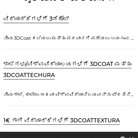
ವಿದ್ಯಾರ್ಥಿಗಳಿಗೆ 3ಡಿಕೋಟ್
ನೀವು 3DCoat ಕಲಿಯಲು ಮತ್ತು ಪರವಾನಗಿ ಪಡೆಯಲು ಬಯಸುವ ವಿದ್ಯಾರ್ಥಿಯಾಗಿದ್ದರೆ ನಾವು ನೀಡಲು ಹಲವಾರು ಆಯ್ಕೆಗಳಿವೆ...
ಶಾಲೆಗಳು/ವಿಶ್ವವಿದ್ಯಾಲಯಗಳಿಗೆ 3DCOAT ಮತ್ತು
3DCOATTECHURA
ನೀವು ಶಾಲೆ, ಕಾಲೇಜು ಅಥವಾ ವಿಶ್ವವಿದ್ಯಾನಿಲಯವನ್ನು ಪ್ರತಿನಿಧಿಸಿದರೆ ಮತ್ತು ನಿಮ್ಮ ಶೈಕ್ಷಣಿಕ ಕಾರ್ಯಕ್ರಮಕ್ಕೆ 3DCoat ಸಂಯೋಜಿಸಲು ಆಸಕ್ತಿ ಹೊಂದಿದ್ದರೆ...
1€ ಗಾಗಿ ವಿದ್ಯಾರ್ಥಿಗಳಿಗೆ 3DCOATTEXTURA