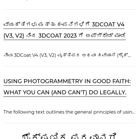
ವ್ಯಕ್ತಿಗಳು ಮತ್ತು ಕಂಪನಿಗಳಿಗೆ 3DCOAT V4
(V3, V2) ನಿಂದ 3DCOAT 2023 ಗೆ ಅಪ್‌ಗ್ರೇಡ್ ಮಾಡಿ
ನೀವು 3DCoat V4 (V3, V2) ವೃತ್ತಿಪರ ಅಥವಾ ಹವ್ಯಾಸಿ (ಶೈಕ್ಷಣಿಕ) ಪರವಾನಗಿಯನ್ನು ಹೊಂದಿದ್ದರೆ ನೀವು 3DCoat V4 (V3, V2) ನಿಂದ 3DCoat 20XX ಗೆ ಅಪ್‌ಗ್ರೇಡ್ ಮಾಡಬಹುದು...
USING PHOTOGRAMMETRY IN GOOD FAITH:
WHAT YOU CAN (AND CAN'T) DO LEGALLY.
The following text outlines the general principles of using photogrammetry in good faith, along with real-world examples, to provide a basic understanding.
ಶೈಕ್ಷಣಿಕ ಪರವಾನಗಿ