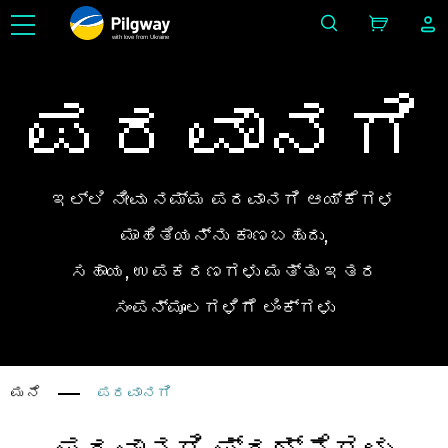
with love from Ukraine
ಪರವಾನಗಿ
ಇಲ್ಲಿ ನೀವು ನಮ್ಮ ಪರವಾನಗಿ ಆಯ್ಕೆಗಳ
ಮಾಹಿತಿಯನ್ನು ಕಾಣಬಹುದು,
ಸಹಾಯ, ಉಪಕರಣಗಳು ಮತ್ತು ಇತರ
ಸಂಪನ್ಮೂಲಗಳಿಗೆ ಲಿಂಕ್‌ಗಳು
ಮನೆ
ಪರವಾನಗಿ