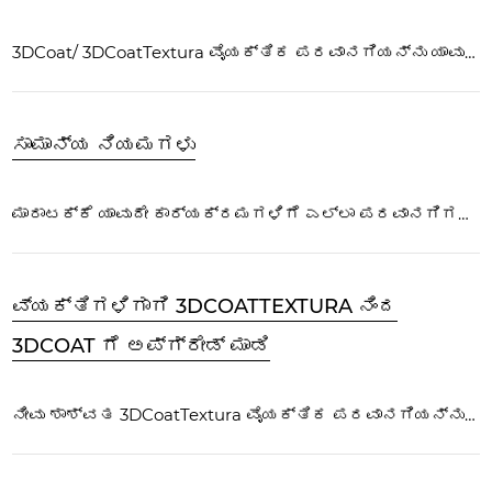
3DCoat/ 3DCoatTextura ವೈಯಕ್ತಿಕ ಪರವಾನಗಿಯನ್ನು ಯಾವುದೇ ವೈಯಕ್ತಿಕ ಬಳಕೆಗಾಗಿ ವಿನ್ಯಾಸಗೊಳಿಸಲಾಗಿದೆ...
ಸಾಮಾನ್ಯ ನಿಯಮಗಳು
ಮಾರಾಟಕ್ಕೆ ಯಾವುದೇ ಕಾರ್ಯಕ್ರಮಗಳಿಗೆ ಎಲ್ಲಾ ಪರವಾನಗಿಗಳು ಈ ಕೆಳಗಿನ ಸಾಮಾನ್ಯ ನಿಯಮಗಳನ್ನು ಹೊಂದಿವೆ:
ವ್ಯಕ್ತಿಗಳಿಗಾಗಿ 3DCOATTEXTURA ನಿಂದ
3DCOAT ಗೆ ಅಪ್‌ಗ್ರೇಡ್ ಮಾಡಿ
ನೀವು ಶಾಶ್ವತ 3DCoatTextura ವೈಯಕ್ತಿಕ ಪರವಾನಗಿಯನ್ನು ಹೊಂದಿದ್ದರೆ ಮಾತ್ರ ನೀವು 3DCoatTextura ನಿಂದ 3DCoat ಗೆ ಅಪ್‌ಗ್ರೇಡ್ ಮಾಡಬಹುದು...