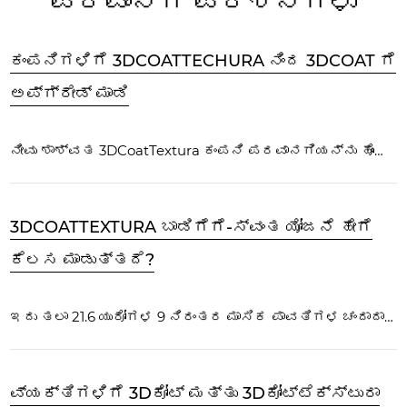
ಪರವಾನಗಿ ಪ್ರಶ್ನೆಗಳು
ಕಂಪನಿಗಳಿಗೆ 3DCOATTECHURA ನಿಂದ 3DCOAT ಗೆ
ಅಪ್‌ಗ್ರೇಡ್ ಮಾಡಿ
ನೀವು ಶಾಶ್ವತ 3DCoatTextura ಕಂಪನಿ ಪರವಾನಗಿಯನ್ನು ಹೊಂದಿದ್ದರೆ ಮಾತ್ರ ನೀವು 3DCoat ನಿಂದ 3DCoatTextura ಗೆ ಅಪ್‌ಗ್ರೇಡ್ ಮಾಡಬಹುದು...
3DCOATTEXTURA ಬಾಡಿಗೆಗೆ-ಸ್ವಂತ ಯೋಜನೆ ಹೇಗೆ
ಕೆಲಸ ಮಾಡುತ್ತದೆ?
ಇದು ತಲಾ 21.6 ಯುರೋಗಳ 9 ನಿರಂತರ ಮಾಸಿಕ ಪಾವತಿಗಳ ಚಂದಾದಾರಿಕೆ ಯೋಜನೆಯಾಗಿದೆ. ಪಾವತಿಯು ಮಾಸಿಕ ಆಧಾರದ ಮೇಲೆ ಸ್ವಯಂಚಾಲಿತವಾಗಿ ಸಂಭವಿಸುತ್ತದೆ. ಅಂತಿಮ (9ನೇ) ಪಾವತಿಯೊಂದಿಗೆ ನೀವು ಶಾಶ್ವತ ಪರವಾನಗಿಯನ್ನು ಪಡೆಯುತ್ತೀರಿ...
ವ್ಯಕ್ತಿಗಳಿಗೆ 3Dಕೋಟ್ ಮತ್ತು 3Dಕೋಟ್ಟೆಕ್ಸ್ಟುರಾ