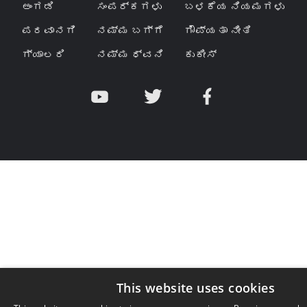
ಅಂಗಡಿ
ಸಂಪರ್ಕಗಳು
ಬಳಕೆಯ ನಿಯಮಗಳು
ಪರವಾನಗಿ
ನಮ್ಮ ಬಗ್ಗೆ
ಗೌಪ್ಯತಾ ನೀತಿ
ಗ್ಯಾಲರಿ
ನಮ್ಮ ಧ್ವನಿ
ಕುಕೀಸ್
This website uses cookies