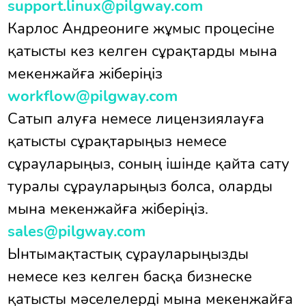
support.linux@pilgway.com
Карлос Андреониге жұмыс процесіне
қатысты кез келген сұрақтарды мына
мекенжайға жіберіңіз
workflow@pilgway.com
Сатып алуға немесе лицензиялауға
қатысты сұрақтарыңыз немесе
сұрауларыңыз, соның ішінде қайта сату
туралы сұрауларыңыз болса, оларды
мына мекенжайға жіберіңіз.
sales@pilgway.com
Ынтымақтастық сұрауларыңызды
немесе кез келген басқа бизнеске
қатысты мәселелерді мына мекенжайға