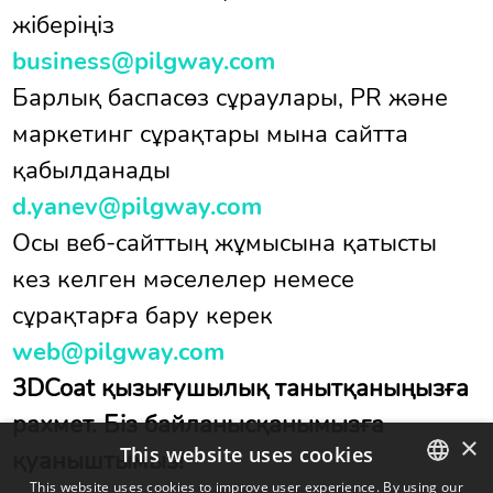
жіберіңіз
business@pilgway.com
Барлық баспасөз сұраулары, PR және
маркетинг сұрақтары мына сайтта
қабылданады
d.yanev@pilgway.com
Осы веб-сайттың жұмысына қатысты
кез келген мәселелер немесе
сұрақтарға бару керек
web@pilgway.com
3DCoat қызығушылық танытқаныңызға
рахмет. Біз байланысқанымызға
×
This website uses cookies
қуаныштымыз!
This website uses cookies to improve user experience. By using our