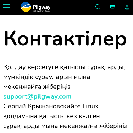
with love from Ukraine
Контактілер
Қолдау көрсетуге қатысты сұрақтарды,
мүмкіндік сұрауларын мына
мекенжайға жіберіңіз
support@pilgway.com
Сергий Крыжановскийге Linux
қолдауына қатысты кез келген
сұрақтарды мына мекенжайға жіберіңіз