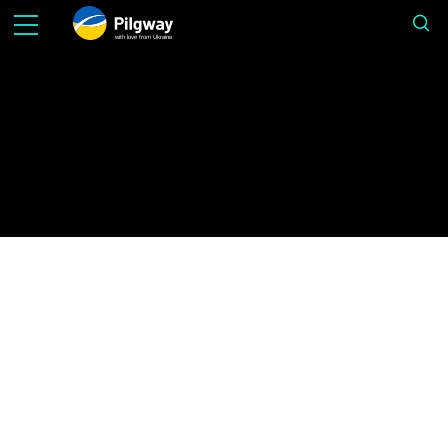
with love from Ukraine
Сертификат
Сертификаттар мазмұны