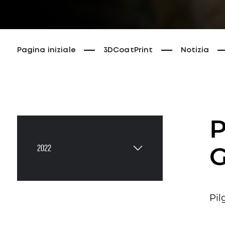
Pagina iniziale
3DCoatPrint
Notizia
P
G
2022
Pil