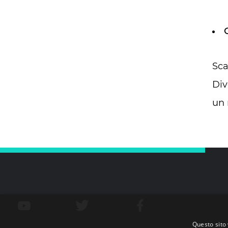
Sca
Div
un 
Questo sito 