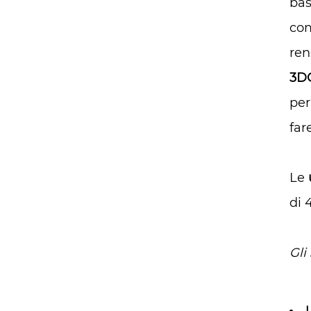
bas
com
ren
3D
per
far
Le
di 
Gli