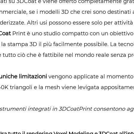
ati su 3DCoat e viene offerto completamente grat
merciale, se i modelli 3D che crei sono destinati
derizzate. Altri usi possono essere solo per attivit
Coat
Print è uno studio compatto con un obiettivo p
 la stampa 3D il più facilmente possibile. La tecno
e tutto ciò che è fattibile nel mondo reale senza pr
uniche limitazioni
vengono applicate al moment
40K triangoli e la mesh viene levigata appositame
 strumenti integrati in 3DCoatPrint consentono agli
Usa tutto il rendering Voxel Modeling e 3DCoat all'in