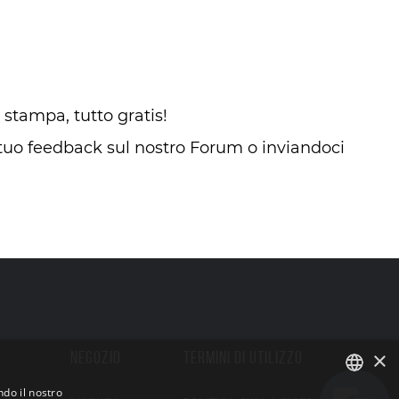
a stampa, tutto gratis!
 il tuo feedback sul nostro Forum o inviandoci
×
NEGOZIO
TERMINI DI UTILIZZO
ndo il nostro