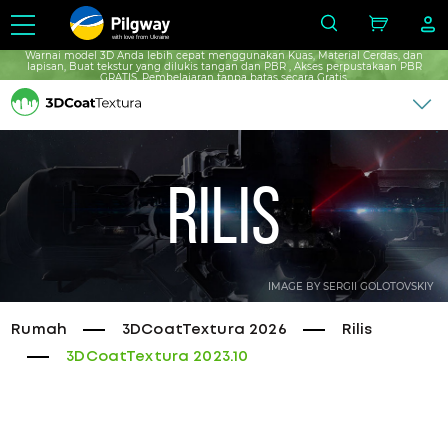
with love from Ukraine
Warnai model 3D Anda lebih cepat menggunakan Kuas, Material Cerdas, dan
lapisan, Buat tekstur yang dilukis tangan dan PBR , Akses perpustakaan PBR
GRATIS, Pembelajaran tanpa batas secara Gratis.
Rilis
IMAGE BY SERGII GOLOTOVSKIY
Rumah
3DCoatTextura 2026
Rilis
3DCoatTextura 2023.10