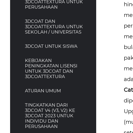
3DCOATTEXTURA UNTUK
hin
PERUSAHAAN
mem
3DCOAT DAN
per
3DCOATTEXTURA UNTUK
SEKOLAH / UNIVERSITAS
mem
3DCOAT UNTUK SISWA
bul
pak
KEBIJAKAN
PENINGKATAN LISENSI
men
UNTUK 3DCOAT DAN
3DCOATTEXTURA
ada
Cat
ATURAN UMUM
dip
TINGKATKAN DARI
3DCOAT V4 (V3, V2) KE
Upg
3DCOAT 2023 UNTUK
INDIVIDU DAN
(mu
PERUSAHAAN
set