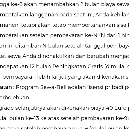
gga ke-8 akan menambahkan 2 bulan biaya sewa 
batalkan langganan pada saat ini, Anda kehil
manen, tetapi akan tetap mempertahankan sisa b
batalkan setelah pembayaran ke-N (N dari 1 hin
an ini ditambah N bulan setelah tanggal pembayar
et sewa Anda dinonaktifkan dan berubah menjadi
dapatkan 12 bulan Peningkatan Gratis (dimulai d
 pembayaran lebih lanjut yang akan dikenakan se
atan
: Program Sewa-Beli adalah lisensi pribadi
erbolehkan.
rade selanjutnya akan dikenakan biaya 40 Euro
lai bulan ke-13 ke atas setelah pembayaran ke-9
erusnya setelah pembayaran ke-9 (mulai bulan ke