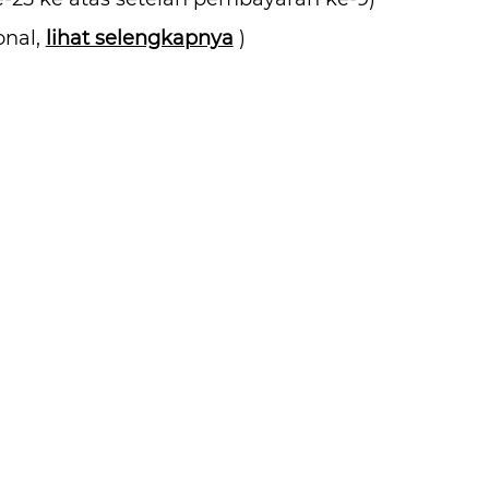
onal,
lihat selengkapnya
)