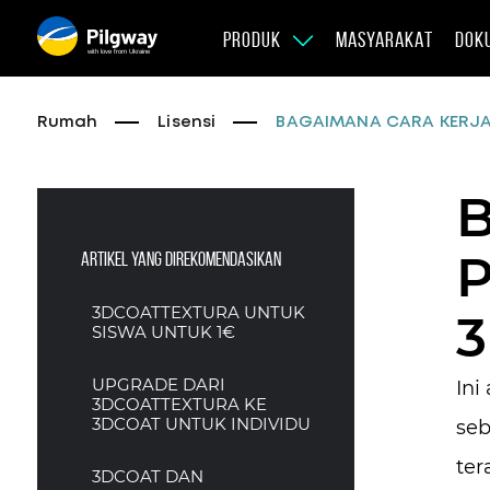
PRODUK
MASYARAKAT
DOK
with love from Ukraine
Rumah
Lisensi
BAGAIMANA CARA KERJA
Artikel yang direkomendasikan
3DCOATTEXTURA UNTUK
SISWA UNTUK 1€
UPGRADE DARI
Ini
3DCOATTEXTURA KE
3DCOAT UNTUK INDIVIDU
seb
ter
3DCOAT DAN