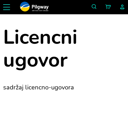
with love from Ukraine
Licencni
ugovor
sadržaj licencno-ugovora