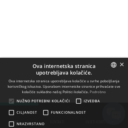
×
Ova internetska stranica
upotrebljava kolačiće.
ENGLISH
Ova internetska stranica upotrebljava kolačiće u svrhe poboljšanja
korisničkog iskustva. Uporabom internetske stranice prihvaćate sve
BULGARIAN
kolačiće sukladno našoj Politici kolačića.
Podrobno
CROATIAN
NUŽNO POTREBNI KOLAČIĆI
IZVEDBA
CZECH
CILJANOST
FUNKCIONALNOST
DANISH
STORE
KONTAKTI
UVJETI KORIŠTENJA
NRAZVRSTANO