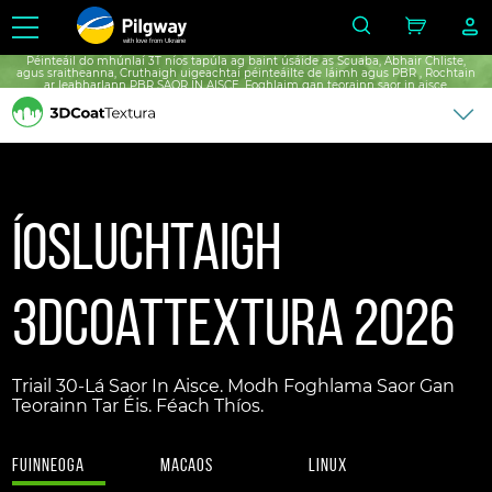
with love from Ukraine
Péinteáil do mhúnlaí 3T níos tapúla ag baint úsáide as Scuaba, Ábhair Chliste,
agus sraitheanna, Cruthaigh uigeachtaí péinteáilte de láimh agus PBR , Rochtain
ar leabharlann PBR SAOR IN AISCE, Foghlaim gan teorainn saor in aisce.
Íosluchtaigh
3DCoatTextura 2026
Triail 30-Lá Saor In Aisce. Modh Foghlama Saor Gan
Teorainn Tar Éis. Féach Thíos.
fuinneoga
macaos
Linux