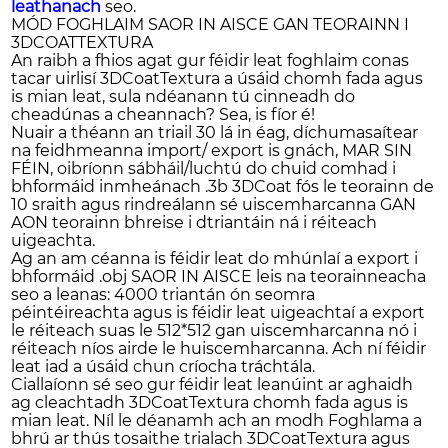
leathanach
seo.
MÓD FOGHLAIM SAOR IN AISCE GAN TEORAINN I
3DCOATTEXTURA
An raibh a fhios agat gur féidir leat foghlaim conas
tacar uirlisí 3DCoatTextura a úsáid chomh fada agus
is mian leat, sula ndéanann tú cinneadh do
cheadúnas a cheannach? Sea, is fíor é!
Nuair a théann an triail 30 lá in éag, díchumasaítear
na feidhmeanna import/ export is gnách, MAR SIN
FÉIN, oibríonn sábháil/luchtú do chuid comhad i
bhformáid inmheánach .3b 3DCoat fós le teorainn de
10 sraith agus rindreálann sé uiscemharcanna GAN
AON teorainn bhreise i dtriantáin ná i réiteach
uigeachta.
Ag an am céanna is féidir leat do mhúnlaí a export i
bhformáid .obj SAOR IN AISCE leis na teorainneacha
seo a leanas: 4000 triantán ón seomra
péintéireachta agus is féidir leat uigeachtaí a export
le réiteach suas le 512*512 gan uiscemharcanna nó i
réiteach níos airde le huiscemharcanna. Ach ní féidir
leat iad a úsáid chun críocha tráchtála.
Ciallaíonn sé seo gur féidir leat leanúint ar aghaidh
ag cleachtadh 3DCoatTextura chomh fada agus is
mian leat. Níl le déanamh ach an modh Foghlama a
bhrú ar thús tosaithe trialach 3DCoatTextura agus