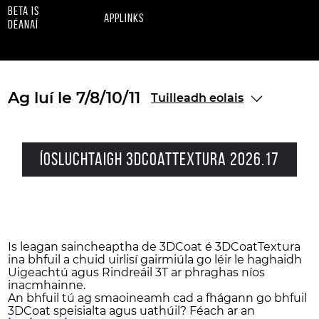
beta is
applinks
déanaí
Ag luí le 7/8/10/11
Tuilleadh eolais
Íosluchtaigh 3DCoatTextura 2026.17
Is leagan saincheaptha de 3DCoat é 3DCoatTextura
ina bhfuil a chuid uirlisí gairmiúla go léir le haghaidh
Uigeachtú agus Rindreáil 3T ar phraghas níos
inacmhainne.
An bhfuil tú ag smaoineamh cad a fhágann go bhfuil
3DCoat speisialta agus uathúil? Féach ar an