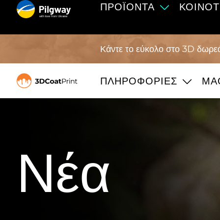
ΠΡΟΪΌΝΤΑ
ΚΟΙΝΌΤ
with love from Ukraine
Κάντε το εύκολο στο 3D δωρεά
ΠΛΗΡΟΦΟΡΊΕΣ
ΜΑ
Νέα