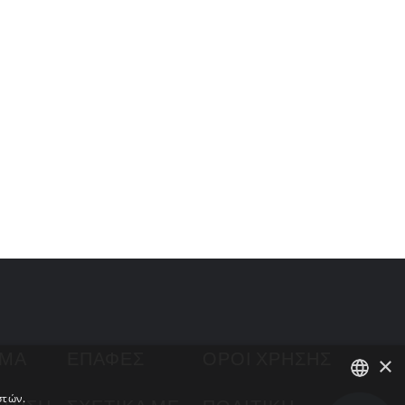
ΗΜΑ
ΕΠΑΦΈΣ
ΟΡΟΙ ΧΡΉΣΗΣ
×
στών.