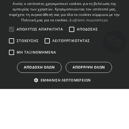
ENGLISH
Αυτός ο ιστότοπος χρησιμοποιεί cookies για τη βελτίωση της
εμπειρίας των χρηστών. Χρησιμοποιώντας τον ιστότοπό μας,
BULGARIAN
παρέχετε τη συγκατάθεσή σας για όλα τα cookies σύμφωνα με την
Πολιτική μας για τα cookies.
Διαβάστε περισσότερα
CROATIAN
ΑΠΟΛΎΤΩΣ ΑΠΑΡΑΊΤΗΤΑ
ΑΠΌΔΟΣΗΣ
CZECH
ΣΤΌΧΕΥΣΗΣ
ΛΕΙΤΟΥΡΓΙΚΌΤΗΤΑΣ
DANISH
DUTCH
ΜΗ ΤΑΞΙΝΟΜΗΜΈΝΑ
ESTONIAN
ΑΠΟΔΟΧΉ ΌΛΩΝ
ΑΠΌΡΡΙΨΗ ΌΛΩΝ
FINNISH
ΕΜΦΆΝΙΣΗ ΛΕΠΤΟΜΕΡΕΙΏΝ
FRENCH
GERMAN
GREEK
ΕΠΑΦΈΣ
ΚΑΤΆΣΤΗΜΑ
ΟΡΟΙ ΧΡΉΣΗΣ
HUNGARIAN
ΣΧΕΤΙΚΆ ΜΕ
ΑΔΕΙΟΔΌΤΗΣΗ
ΠΟΛΙΤΙΚΉ
IRISH
ΕΜΆΣ
ΑΠΟΡΡΉΤΟΥ
ΕΚΘΕΣΙΑΚΌΣ