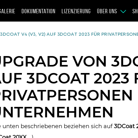
GALERIE
DOKUMENTATION
LIZENZIERUNG
ÜBER UNS
SH
3DCOAT V4 (V3, V2) AUF 3DCOAT 2023 FÜR PRIVATPERSO
PGRADE VON 3DCO
UF 3DCOAT 2023 
PRIVATPERSONEN
UNTERNEHMEN
e unten beschriebenen beziehen sich auf
3DCoat 
oat 20XX...
).