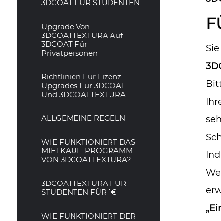
3DCOAT FÜR STUDENTEN
F
Upgrade Von
3DCOATTEXTURA Auf
3DCOAT Für
Sie
Privatpersonen
3DC
Richtlinien Für Lizenz-
Bit
Upgrades Für 3DCOAT
Und 3DCOATTEXTURA
Ihr
ALLGEMEINE REGELN
seh
Sch
WIE FUNKTIONIERT DAS
MIETKAUF-PROGRAMM
Ind
VON 3DCOATTEXTURA?
Wen
3DCOATTEXTURA FÜR
erw
STUDENTEN FÜR 1€
„Ei
WIE FUNKTIONIERT DER