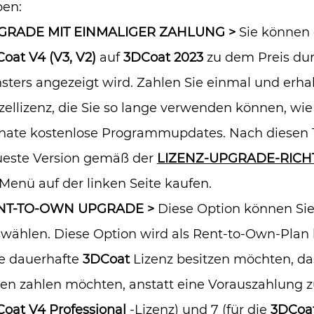
en:
GRADE MIT EINMALIGER ZAHLUNG >
Sie können 
oat V4 (V3, V2)
auf
3DCoat 2023
zu dem Preis durc
sters angezeigt wird. Zahlen Sie einmal und erha
zellizenz, die Sie so lange verwenden können, wie
ate kostenlose Programmupdates. Nach diesen 1
este Version gemäß der
LIZENZ-UPGRADE-RICH
Menü auf der linken Seite kaufen.
NT-TO-OWN UPGRADE >
Diese Option können Sie 
wählen. Diese Option wird als Rent-to-Own-Plan b
e dauerhafte
3DCoat
Lizenz besitzen möchten, da
en zahlen möchten, anstatt eine Vorauszahlung zu 
Coat V4
Professional
-Lizenz) und 7 (für die
3DCoa