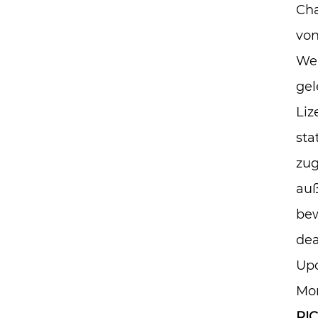
Cha
von
Wen
gel
Liz
sta
zug
auß
bew
dea
Upd
Mon
RI