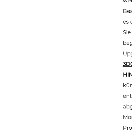
wer
Bes
es 
Sie
beg
Upg
3D
HI
kün
ent
abg
Mon
Pro