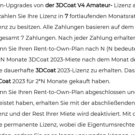
n-Upgrades von
der 3DCoat V4 Amateur-
Lizenz a
ahlen Sie Ihre Lizenz in
7
fortlaufenden Monatsra
enz zu besitzen. Alle Zahlungen basieren auf d
gesamt 7 Zahlungen. Nach jeder Zahlung erhalte
n Sie Ihren Rent-to-Own-Plan nach N (N bedeutet
 N Monate 3DCoat 2023-Miete nach dem Monat der
e dauerhafte
3DCoat
2023-Lizenz zu erhalten. Das
Coat
2023 für 2*N Monate gekauft haben.
n Sie Ihren Rent-to-Own-Plan abgeschlossen und
eistet haben, erhalten Sie mit der abschließende
enz und der Rest Ihrer Miete wird deaktiviert. Mit 
e permanente Lizenz, wobei die Eigentumsrecht