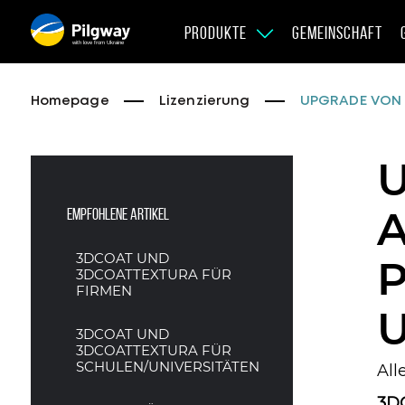
PRODUKTE
GEMEINSCHAFT
with love from Ukraine
Homepage
Lizenzierung
UPGRADE VON 
U
A
Empfohlene Artikel
3DCOAT UND
3DCOATTEXTURA FÜR
FIRMEN
3DCOAT UND
3DCOATTEXTURA FÜR
SCHULEN/UNIVERSITÄTEN
All
3DC