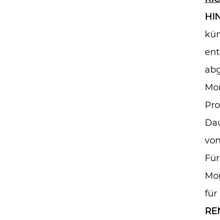
HI
kün
ent
abg
Mon
Pro
Dau
vo
Für
Mon
für
RE