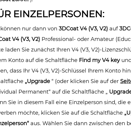
ÜR EINZELPERSONEN:
 können nur dann von
3DCoat V4 (V3, V2)
auf
3DC
oat V4 (V3, V2)
Professional- oder Amateur (Educa
te laden Sie zunächst Ihren V4 (V3, V2)-Lizenzschlü
em Konto auf die Schaltfläche
Find my V4 key
und
en, dass Ihr V4 (V3, V2)-Schlüssel Ihrem Konto hin
altfläche
„Upgrade
“ (oder klicken Sie auf der
Sei
ividual Permanent“ auf die Schaltfläche „
Upgrad
n Sie in diesem Fall eine Einzelperson sind, die 
erben möchte, klicken Sie auf die Schaltfläche
„U
nzelperson“
aus. Wählen Sie dann zwischen den be