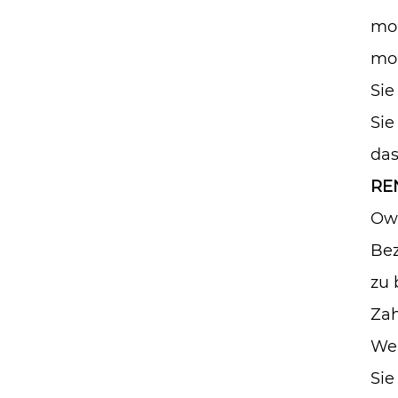
mon
mon
Sie
Sie
das
RE
Ow
Bez
zu 
Zah
Wen
Sie