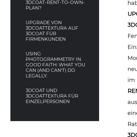
3DCOAT-RENT-TO-OWN-
hab
PLAN?
UP
UPGRADE VON
3DC
3DCOATTEXTURA AUF
3DCOAT FÜR
Fen
FIRMENKUNDEN
Ein
USING
Mon
PHOTOGRAMMETRY IN
GOOD FAITH: WHAT YOU
neu
CAN (AND CAN'T) DO
LEGALLY.
im 
3DCOAT UND
RE
3DCOATTEXTURA FÜR
EINZELPERSONEN
aus
ein
Rat
3D