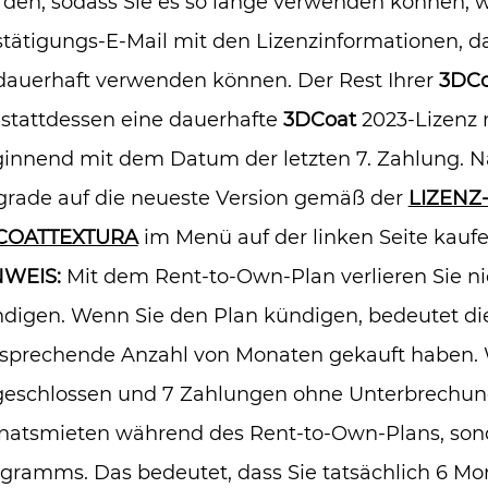
den, sodass Sie es so lange verwenden können, w
tätigungs-E-Mail mit den Lizenzinformationen, 
dauerhaft verwenden können. Der Rest Ihrer
3DCo
 stattdessen eine dauerhafte
3DCoat
2023-Lizenz 
innend mit dem Datum der letzten 7. Zahlung. N
rade auf die neueste Version gemäß der
LIZENZ
COATTEXTURA
im Menü auf der linken Seite kaufe
NWEIS:
Mit dem Rent-to-Own-Plan verlieren Sie ni
digen. Wenn Sie den Plan kündigen, bedeutet dies,
sprechende Anzahl von Monaten gekauft haben. 
eschlossen und 7 Zahlungen ohne Unterbrechung g
atsmieten während des Rent-to-Own-Plans, sond
gramms. Das bedeutet, dass Sie tatsächlich 6 Mo