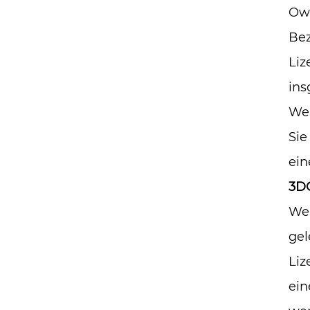
Ow
Bez
Liz
ins
Wen
Sie
ein
3D
Wen
gel
Liz
ein