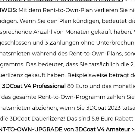
NWEIS:
Mit dem Rent-to-Own-Plan verlieren Sie ni
digen. Wenn Sie den Plan kündigen, bedeutet dies,
sprechende Anzahl von Monaten gekauft haben. 
eschlossen und 3 Zahlungen ohne Unterbrechung g
atsmieten während des Rent-to-Own-Plans, sond
gramms. Das bedeutet, dass Sie tatsächlich die 
erlizenz gekauft haben. Beispielsweise beträgt d
n
3DCoat V4 Professional
89 Euro und das monatl
 das gesamte Rent-to-Own-Programm zahlen Sie 3
atsmieten abziehen, wenn Sie 3DCoat 2023 tatsäc
 die 3DCoat Dauerlizenz! Das sind 5,8 Euro Rabatt 
NT-TO-OWN-UPGRADE von 3DCoat V4 Amateur >