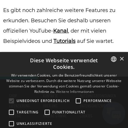
Es gibt noch zahlreiche weitere Features zu
erkunden. Besuchen Sie deshalb unseren
offiziellen YouTube-
Kanal
, der mit vielen
Beispielvideos und
Tutorials
auf Sie wartet.
×
Diese Webseite verwendet
Cookies.
ENGLISH
Wir verwenden Cookies, um die Benutzerfreundlichkeit unserer
Website zu verbessern. Durch die weitere Nutzung unserer Webseite
BULGARIAN
stimmen Sie der Verwendung von Cookies gemäß unserer Cookie-
Richtlinie zu.
Weitere Informationen
CROATIAN
SHOP
KONTAKTE
NUTZUNGSBEDINGUNGEN
UNBEDINGT ERFORDERLICH
PERFORMANCE
CZECH
LIZENZIERUNG
ÜBER UNS
DATENSCHUTZRICHTLINIEN
TARGETING
FUNKTIONALITÄT
DANISH
GALERIE
UNSERE STIMME
COOKIES
DUTCH
UNKLASSIFIZIERTE