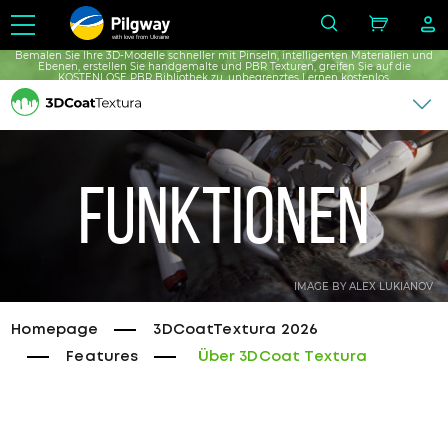
with love from Ukraine
Bemalen Sie Ihre 3D-Modelle schneller mit Pinseln, intelligenten Materialien und
Ebenen, erstellen Sie handgemalte und PBR Texturen, greifen Sie auf die
KOSTENLOSE PBR Bibliothek zu, unbegrenztes Lernen kostenlos.
Funktionen
IMAGE BY ALEX LUKIANOV
Homepage
3DCoatTextura 2026
Features
Über 3DCoat Textura