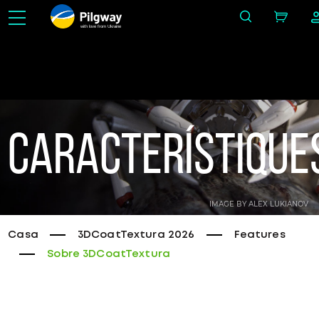
with love from Ukraine
Pinta els teus models 3D més ràpidament amb pinzells, materials intel·ligents i capes
crea textures pintades a mà i PBR , accedeix a la biblioteca PBR GRATUÏTA,
aprenentatge il·limitat gratuït.
Característique
IMAGE BY ALEX LUKIANOV
Casa
3DCoatTextura 2026
Features
Sobre 3DCoatTextura