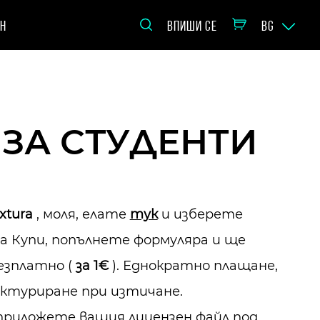
Н
ВПИШИ СЕ
BG
 ЗА СТУДЕНТИ
xtura
, моля, елате
тук
и изберете
 Купи, попълнете формуляра и ще
езплатно (
за 1€
). Еднократно плащане,
актуриране при изтичане.
приложете вашия лицензен файл под