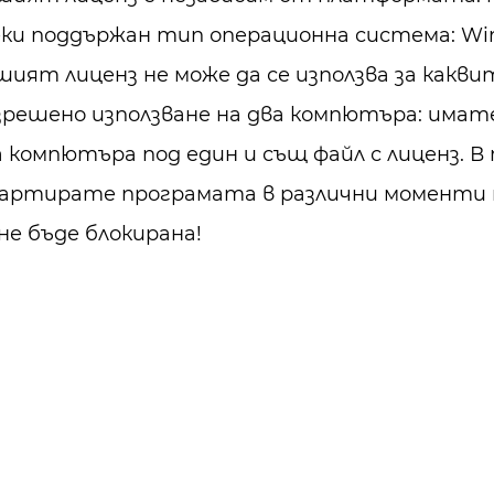
еки поддържан тип операционна система: Wind
ият лиценз не може да се използва за каквит
зрешено използване на два компютъра: имат
 компютъра под един и същ файл с лиценз. В 
артирате програмата в различни моменти н
не бъде блокирана!