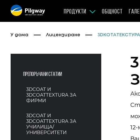
ПРОДУКТИ
ОБЩНОСТ
ГАЛЕ
with love from Ukraine
У дома
Лицензиране
3DКОТАТЕКСТУРА 
З
Препоръчани статии
3DCOAT И
Ак
3DCOATTEXTURA ЗА
ФИРМИ
Ст
3DCOAT И
мо
3DCOATTEXTURA ЗА
УЧИЛИЩА/
12
УНИВЕРСИТЕТИ
Ва