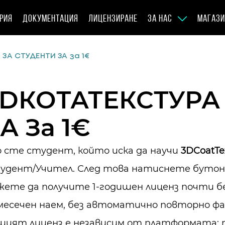
РИЯ
ДОКУМЕНТАЦИЯ
ЛИЦЕНЗИРАНЕ
ЗА НАС
МАГАЗИ
ЗА СТУДЕНТИ ЗА за 1€
3DКОТАТЕКСТУРА
А За 1€
о сте студент, който иска да научи
3DCoatTe
удент/Учител. След това натиснете бутона
жете да получите 1-годишен лиценз почти б
-месечен наем, без автоматично повторно ф
шият лиценз е независим от платформата: 