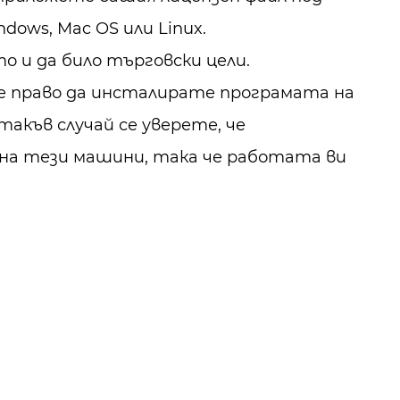
ows, Mac OS или Linux.
о и да било търговски цели.
е право да инсталирате програмата на
такъв случай се уверете, че
а тези машини, така че работата ви