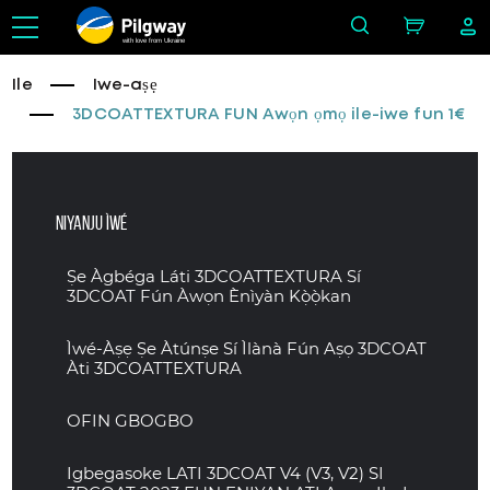
with love from Ukraine
Ile
Iwe-aṣẹ
3DCOATTEXTURA FUN Awọn ọmọ ile-iwe fun 1€
Niyanju ìwé
Ṣe Àgbéga Láti 3DCOATTEXTURA Sí
3DCOAT Fún Àwọn Ènìyàn Kọ̀ọ̀kan
Ìwé-Àṣẹ Ṣe Àtúnṣe Sí Ìlànà Fún Aṣọ 3DCOAT
Àti 3DCOATTEXTURA
OFIN GBOGBO
Igbegasoke LATI 3DCOAT V4 (V3, V2) SI