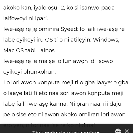
akoko kan, iyalo oṣu 12, ko si isanwo-pada
laifọwọyi ni ipari.
Iwe-aṣẹ rẹ jẹ ominira Syeed: lo faili iwe-aṣẹ rẹ
labẹ eyikeyi iru OS ti o ni atilẹyin: Windows,
Mac OS tabi Lainos.
Iwe-aṣẹ rẹ le ma ṣe lo fun awọn idi iṣowo
eyikeyi ohunkohun.
Lo lori awọn kọnputa meji ti o gba laaye: o gba
ọ laaye lati fi eto naa sori awọn kọnputa meji
labẹ faili iwe-aṣẹ kanna. Ni ọran naa, rii daju
pe o ṣiṣẹ eto ni awọn akoko omiiran lori awọn
ẹrọ yẹn, nitorinaa iṣẹ rẹ ko ni dina!
×
This website uses cookies