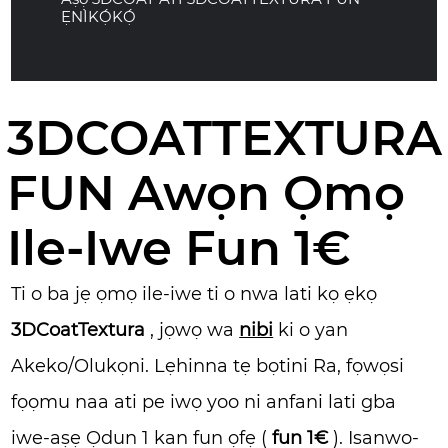
ẸNÌKỌ́KỌ́
3DCOATTEXTURA
FUN Awọn Ọmọ
Ile-Iwe Fun 1€
Ti o ba jẹ ọmọ ile-iwe ti o nwa lati kọ ẹkọ
3DCoatTextura
, jọwọ wa
nibi
ki o yan
Akeko/Olukọni. Lẹhinna tẹ bọtini Ra, fọwọsi
fọọmu naa ati pe iwọ yoo ni anfani lati gba
iwe-aṣẹ Ọdun 1 kan fun ọfẹ (
fun 1€
). Isanwo-