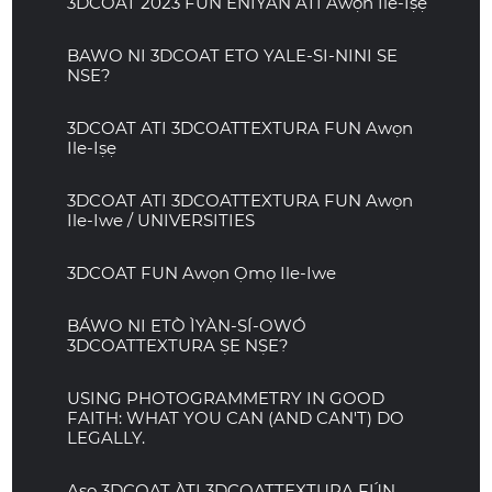
3DCOAT 2023 FUN ENIYAN ATI Awọn Ile-Iṣẹ
BAWO NI 3DCOAT ETO YALE-SI-NINI SE
NSE?
3DCOAT ATI 3DCOATTEXTURA FUN Awọn
Ile-Iṣẹ
3DCOAT ATI 3DCOATTEXTURA FUN Awọn
Ile-Iwe / UNIVERSITIES
3DCOAT FUN Awọn Ọmọ Ile-Iwe
BÁWO NI ETÒ ÌYÀN-SÍ-OWÓ
3DCOATTEXTURA ṢE NṢE?
USING PHOTOGRAMMETRY IN GOOD
FAITH: WHAT YOU CAN (AND CAN'T) DO
LEGALLY.
Aṣọ 3DCOAT ÀTI 3DCOATTEXTURA FÚN