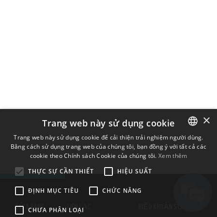
×
Trang web này sử dụng cookie
Trang web này sử dụng cookie để cải thiện trải nghiệm người dùng.
Bằng cách sử dụng trang web của chúng tôi, bạn đồng ý với tất cả các
ENGLISH
cookie theo Chính sách Cookie của chúng tôi.
Xem thêm
BULGARIAN
THỰC SỰ CẦN THIẾT
HIỆU SUẤT
CROATIAN
ĐỊNH MỤC TIÊU
CHỨC NĂNG
CZECH
CỬA HÀNG
LIÊN LẠC
ĐIỀU KHOẢN SỬ DỤNG
CHƯA PHÂN LOẠI
DANISH