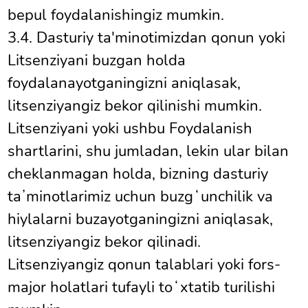
bepul foydalanishingiz mumkin.
3.4. Dasturiy ta'minotimizdan qonun yoki
Litsenziyani buzgan holda
foydalanayotganingizni aniqlasak,
litsenziyangiz bekor qilinishi mumkin.
Litsenziyani yoki ushbu Foydalanish
shartlarini, shu jumladan, lekin ular bilan
cheklanmagan holda, bizning dasturiy
taʼminotlarimiz uchun buzgʻunchilik va
hiylalarni buzayotganingizni aniqlasak,
litsenziyangiz bekor qilinadi.
Litsenziyangiz qonun talablari yoki fors-
major holatlari tufayli toʻxtatib turilishi