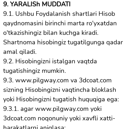
9. YARALISh MUDDATI
9.1. Ushbu Foydalanish shartlari Hisob
qaydnomasini birinchi marta ro'yxatdan
o'tkazishingiz bilan kuchga kiradi.
Shartnoma hisobingiz tugatilgunga qadar
amal qiladi.
9.2. Hisobingizni istalgan vaqtda
tugatishingiz mumkin.
9.3. www.pilgway.com va 3dcoat.com
sizning Hisobingizni vaqtincha bloklash
yoki Hisobingizni tugatish huquqiga ega:
9.3.1. agar www.pilgway.com yoki
3dcoat.com noqonuniy yoki xavfli xatti-
harakatlarni aniqlasa;