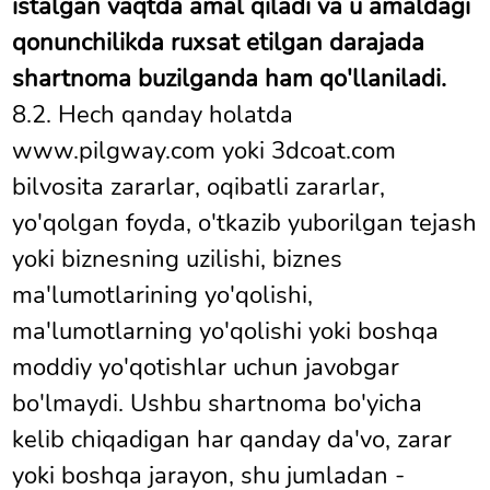
istalgan vaqtda amal qiladi va u amaldagi
qonunchilikda ruxsat etilgan darajada
shartnoma buzilganda ham qo'llaniladi.
8.2. Hech qanday holatda
www.pilgway.com yoki 3dcoat.com
bilvosita zararlar, oqibatli zararlar,
yo'qolgan foyda, o'tkazib yuborilgan tejash
yoki biznesning uzilishi, biznes
ma'lumotlarining yo'qolishi,
ma'lumotlarning yo'qolishi yoki boshqa
moddiy yo'qotishlar uchun javobgar
bo'lmaydi. Ushbu shartnoma bo'yicha
kelib chiqadigan har qanday da'vo, zarar
yoki boshqa jarayon, shu jumladan -