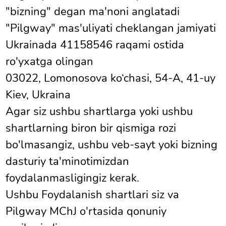
"bizning" degan ma'noni anglatadi
"Pilgway" mas'uliyati cheklangan jamiyati
Ukrainada 41158546 raqami ostida
ro'yxatga olingan
03022, Lomonosova ko‘chasi, 54-A, 41-uy
Kiev, Ukraina
Agar siz ushbu shartlarga yoki ushbu
shartlarning biron bir qismiga rozi
bo'lmasangiz, ushbu veb-sayt yoki bizning
dasturiy ta'minotimizdan
foydalanmasligingiz kerak.
Ushbu Foydalanish shartlari siz va
Pilgway MChJ o'rtasida qonuniy