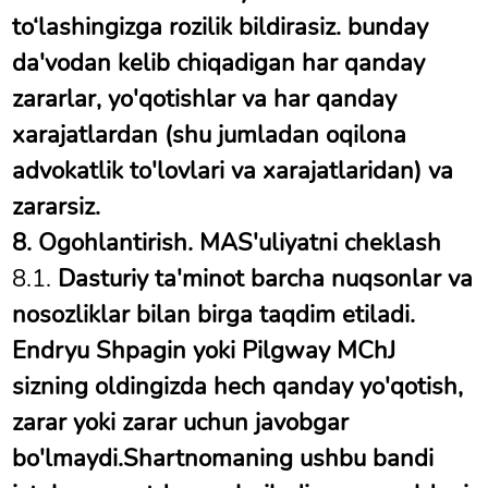
to‘lashingizga rozilik bildirasiz. bunday
da'vodan kelib chiqadigan har qanday
zararlar, yo'qotishlar va har qanday
xarajatlardan (shu jumladan oqilona
advokatlik to'lovlari va xarajatlaridan) va
zararsiz.
8. Ogohlantirish. MAS'uliyatni cheklash
8.1.
Dasturiy ta'minot barcha nuqsonlar va
nosozliklar bilan birga taqdim etiladi.
Endryu Shpagin yoki Pilgway
MChJ
sizning oldingizda hech qanday yo'qotish,
zarar yoki zarar uchun javobgar
bo'lmaydi.Shartnomaning ushbu bandi