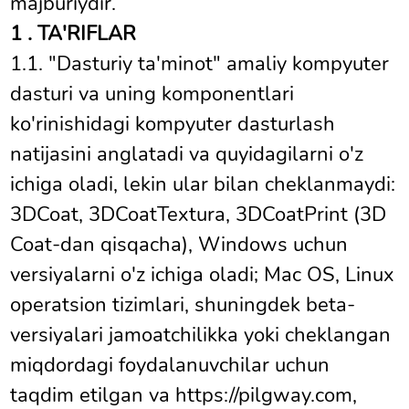
majburiydir.
1 . TA'RIFLAR
1.1. "Dasturiy ta'minot" amaliy kompyuter
dasturi va uning komponentlari
ko'rinishidagi kompyuter dasturlash
natijasini anglatadi va quyidagilarni o'z
ichiga oladi, lekin ular bilan cheklanmaydi:
3DCoat, 3DCoatTextura, 3DCoatPrint (3D
Coat-dan qisqacha), Windows uchun
versiyalarni o'z ichiga oladi; Mac OS, Linux
operatsion tizimlari, shuningdek beta-
versiyalari jamoatchilikka yoki cheklangan
miqdordagi foydalanuvchilar uchun
taqdim etilgan va https://pilgway.com,