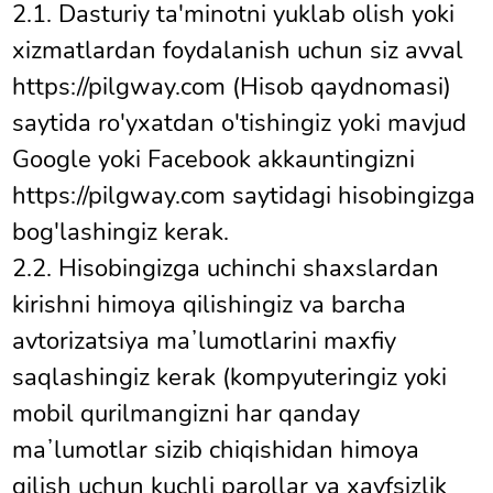
2.1. Dasturiy ta'minotni yuklab olish yoki
xizmatlardan foydalanish uchun siz avval
https://pilgway.com (Hisob qaydnomasi)
saytida ro'yxatdan o'tishingiz yoki mavjud
Google yoki Facebook akkauntingizni
https://pilgway.com saytidagi hisobingizga
bog'lashingiz kerak.
2.2. Hisobingizga uchinchi shaxslardan
kirishni himoya qilishingiz va barcha
avtorizatsiya maʼlumotlarini maxfiy
saqlashingiz kerak (kompyuteringiz yoki
mobil qurilmangizni har qanday
maʼlumotlar sizib chiqishidan himoya
qilish uchun kuchli parollar va xavfsizlik