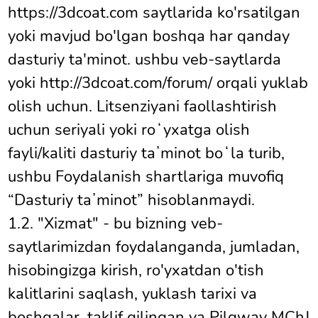
https://3dcoat.com saytlarida ko'rsatilgan
yoki mavjud bo'lgan boshqa har qanday
dasturiy ta'minot. ushbu veb-saytlarda
yoki http://3dcoat.com/forum/ orqali yuklab
olish uchun. Litsenziyani faollashtirish
uchun seriyali yoki roʻyxatga olish
fayli/kaliti dasturiy taʼminot boʻla turib,
ushbu Foydalanish shartlariga muvofiq
“Dasturiy taʼminot” hisoblanmaydi.
1.2. "Xizmat" - bu bizning veb-
saytlarimizdan foydalanganda, jumladan,
hisobingizga kirish, ro'yxatdan o'tish
kalitlarini saqlash, yuklash tarixi va
boshqalar, taklif qilingan va Pilgway MChJ