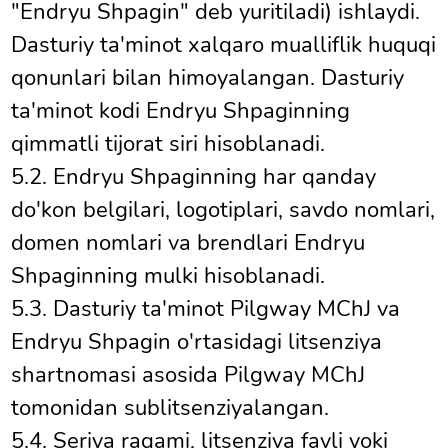
"Endryu Shpagin" deb yuritiladi) ishlaydi.
Dasturiy ta'minot xalqaro mualliflik huquqi
qonunlari bilan himoyalangan. Dasturiy
ta'minot kodi Endryu Shpaginning
qimmatli tijorat siri hisoblanadi.
5.2. Endryu Shpaginning har qanday
do'kon belgilari, logotiplari, savdo nomlari,
domen nomlari va brendlari Endryu
Shpaginning mulki hisoblanadi.
5.3. Dasturiy ta'minot Pilgway MChJ va
Endryu Shpagin o'rtasidagi litsenziya
shartnomasi asosida Pilgway MChJ
tomonidan sublitsenziyalangan.
5.4. Seriya raqami, litsenziya fayli yoki