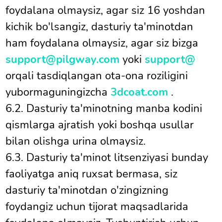
foydalana olmaysiz, agar siz 16 yoshdan
kichik bo'lsangiz, dasturiy ta'minotdan
ham foydalana olmaysiz, agar siz bizga
support@pilgway.com
yoki
support@
orqali tasdiqlangan ota-ona roziligini
yubormaguningizcha
3dcoat.com
.
6.2. Dasturiy ta'minotning manba kodini
qismlarga ajratish yoki boshqa usullar
bilan olishga urina olmaysiz.
6.3. Dasturiy ta'minot litsenziyasi bunday
faoliyatga aniq ruxsat bermasa, siz
dasturiy ta'minotdan o'zingizning
foydangiz uchun tijorat maqsadlarida