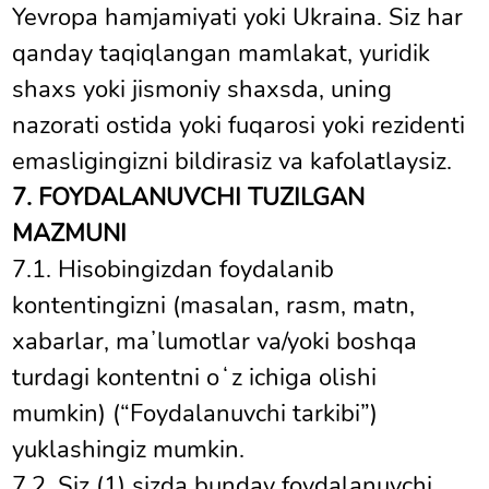
Yevropa hamjamiyati yoki Ukraina. Siz har
qanday taqiqlangan mamlakat, yuridik
shaxs yoki jismoniy shaxsda, uning
nazorati ostida yoki fuqarosi yoki rezidenti
emasligingizni bildirasiz va kafolatlaysiz.
7. FOYDALANUVCHI TUZILGAN
MAZMUNI
7.1. Hisobingizdan foydalanib
kontentingizni (masalan, rasm, matn,
xabarlar, maʼlumotlar va/yoki boshqa
turdagi kontentni oʻz ichiga olishi
mumkin) (“Foydalanuvchi tarkibi”)
yuklashingiz mumkin.
7.2. Siz (1) sizda bunday foydalanuvchi