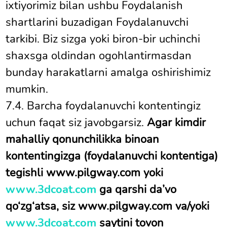
ixtiyorimiz bilan ushbu Foydalanish
shartlarini buzadigan Foydalanuvchi
tarkibi. Biz sizga yoki biron-bir uchinchi
shaxsga oldindan ogohlantirmasdan
bunday harakatlarni amalga oshirishimiz
mumkin.
7.4. Barcha foydalanuvchi kontentingiz
uchun faqat siz javobgarsiz.
Agar kimdir
mahalliy qonunchilikka binoan
kontentingizga (foydalanuvchi kontentiga)
tegishli www.pilgway.com yoki
www.3dcoat.com
ga qarshi da’vo
qo‘zg‘atsa, siz www.pilgway.com va/yoki
www.3dcoat.com
saytini tovon