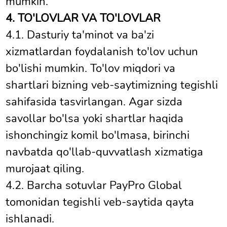
mumkin.
4. TO'LOVLAR VA TO'LOVLAR
4.1. Dasturiy ta'minot va ba'zi
xizmatlardan foydalanish to'lov uchun
bo'lishi mumkin. To'lov miqdori va
shartlari bizning veb-saytimizning tegishli
sahifasida tasvirlangan. Agar sizda
savollar bo'lsa yoki shartlar haqida
ishonchingiz komil bo'lmasa, birinchi
navbatda qo'llab-quvvatlash xizmatiga
murojaat qiling.
4.2. Barcha sotuvlar PayPro Global
tomonidan tegishli veb-saytida qayta
ishlanadi.