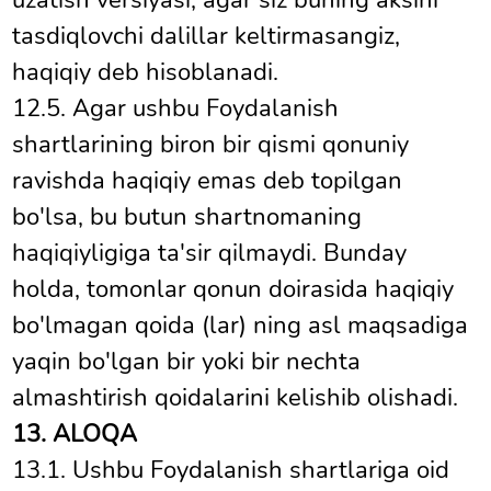
uzatish versiyasi, agar siz buning aksini
tasdiqlovchi dalillar keltirmasangiz,
haqiqiy deb hisoblanadi.
12.5. Agar ushbu Foydalanish
shartlarining biron bir qismi qonuniy
ravishda haqiqiy emas deb topilgan
bo'lsa, bu butun shartnomaning
haqiqiyligiga ta'sir qilmaydi. Bunday
holda, tomonlar qonun doirasida haqiqiy
bo'lmagan qoida (lar) ning asl maqsadiga
yaqin bo'lgan bir yoki bir nechta
almashtirish qoidalarini kelishib olishadi.
13. ALOQA
13.1. Ushbu Foydalanish shartlariga oid