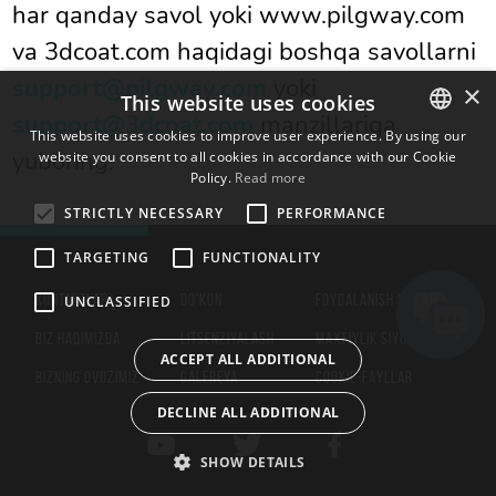
har qanday savol yoki www.pilgway.com
va 3dcoat.com haqidagi boshqa savollarni
support@pilgway.com
yoki
×
This website uses cookies
support@3dcoat.com
manzillariga
This website uses cookies to improve user experience. By using our
yuboring.
website you consent to all cookies in accordance with our Cookie
ENGLISH
Policy.
Read more
BULGARIAN
STRICTLY NECESSARY
PERFORMANCE
CROATIAN
TARGETING
FUNCTIONALITY
CZECH
KONTAKTLAR
DO'KON
FOYDALANISH SHARTLARI
UNCLASSIFIED
DANISH
BIZ HAQIMIZDA
LITSENZIYALASH
MAXFIYLIK SIYOSATI
DUTCH
ACCEPT ALL ADDITIONAL
BIZNING OVOZIMIZ
GALEREYA
COOKIE-FAYLLAR
ESTONIAN
DECLINE ALL ADDITIONAL
FINNISH
FRENCH
SHOW DETAILS
GERMAN