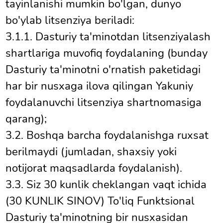
tayinlanishi mumkin bo'lgan, dunyo
bo'ylab litsenziya beriladi:
3.1.1. Dasturiy ta'minotdan litsenziyalash
shartlariga muvofiq foydalaning (bunday
Dasturiy ta'minotni o'rnatish paketidagi
har bir nusxaga ilova qilingan Yakuniy
foydalanuvchi litsenziya shartnomasiga
qarang);
3.2. Boshqa barcha foydalanishga ruxsat
berilmaydi (jumladan, shaxsiy yoki
notijorat maqsadlarda foydalanish).
3.3. Siz 30 kunlik cheklangan vaqt ichida
(30 KUNLIK SINOV) To'liq Funktsional
Dasturiy ta'minotning bir nusxasidan