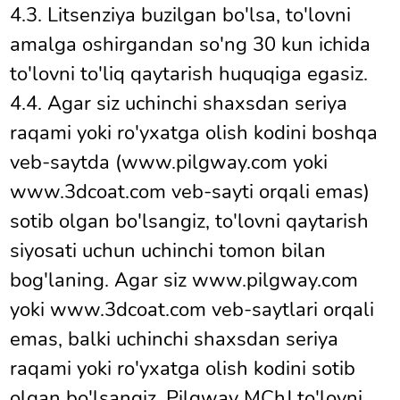
4.3. Litsenziya buzilgan bo'lsa, to'lovni
amalga oshirgandan so'ng 30 kun ichida
to'lovni to'liq qaytarish huquqiga egasiz.
4.4. Agar siz uchinchi shaxsdan seriya
raqami yoki ro'yxatga olish kodini boshqa
veb-saytda (www.pilgway.com yoki
www.3dcoat.com veb-sayti orqali emas)
sotib olgan bo'lsangiz, to'lovni qaytarish
siyosati uchun uchinchi tomon bilan
bog'laning. Agar siz www.pilgway.com
yoki www.3dcoat.com veb-saytlari orqali
emas, balki uchinchi shaxsdan seriya
raqami yoki ro'yxatga olish kodini sotib
olgan bo'lsangiz, Pilgway MChJ to'lovni