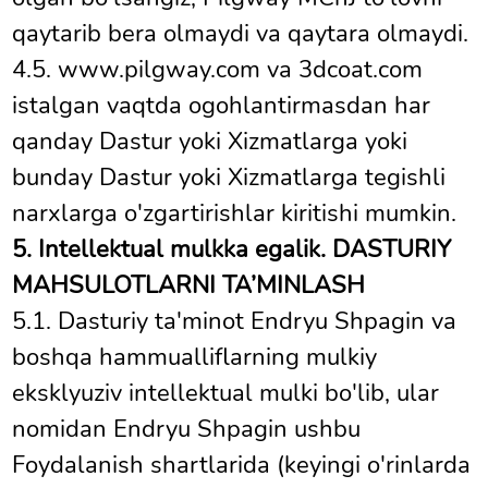
qaytarib bera olmaydi va qaytara olmaydi.
4.5. www.pilgway.com va 3dcoat.com
istalgan vaqtda ogohlantirmasdan har
qanday Dastur yoki Xizmatlarga yoki
bunday Dastur yoki Xizmatlarga tegishli
narxlarga o'zgartirishlar kiritishi mumkin.
5. Intellektual mulkka egalik. DASTURIY
MAHSULOTLARNI TA’MINLASH
5.1. Dasturiy ta'minot Endryu Shpagin va
boshqa hammualliflarning mulkiy
eksklyuziv intellektual mulki bo'lib, ular
nomidan Endryu Shpagin ushbu
Foydalanish shartlarida (keyingi o'rinlarda