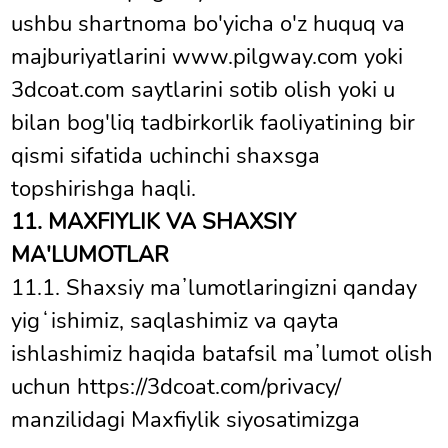
ushbu shartnoma bo'yicha o'z huquq va
majburiyatlarini www.pilgway.com yoki
3dcoat.com saytlarini sotib olish yoki u
bilan bog'liq tadbirkorlik faoliyatining bir
qismi sifatida uchinchi shaxsga
topshirishga haqli.
11. MAXFIYLIK VA SHAXSIY
MA'LUMOTLAR
11.1. Shaxsiy maʼlumotlaringizni qanday
yigʻishimiz, saqlashimiz va qayta
ishlashimiz haqida batafsil maʼlumot olish
uchun https://3dcoat.com/privacy/
manzilidagi Maxfiylik siyosatimizga