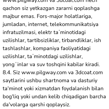
www.pilgway.com va 3dcoat.com hech
qachon siz yetkazgan zararni qoplashga
majbur emas. Fors-major holatlariga,
jumladan, internet, telekommunikatsiya
infratuzilmasi, elektr taʼminotidagi
uzilishlar, tartibsizliklar, tirbandliklar, ish
tashlashlar, kompaniya faoliyatidagi
uzilishlar, taʼminotdagi uzilishlar,
yongʻinlar va suv toshqini kabilar kiradi.
8.4. Siz www.pilgway.com va 3dcoat.com
saytlarini ushbu shartnoma va dasturiy
ta'minot yoki xizmatdan foydalanish bilan
bog'liq yoki undan kelib chiqadigan barcha
da'volarga qarshi qoplaysiz.