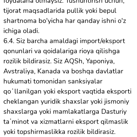
foydalana olmaysiz. Tushuntirish uchun,
tijorat maqsadlarida pullik yoki bepul
shartnoma bo'yicha har qanday ishni o'z
ichiga oladi.
6.4. Siz barcha amaldagi import/eksport
qonunlari va qoidalariga rioya qilishga
rozilik bildirasiz. Siz AQSh, Yaponiya,
Avstraliya, Kanada va boshqa davlatlar
hukumati tomonidan sanksiyalar
qoʻllanilgan yoki eksport vaqtida eksporti
cheklangan yuridik shaxslar yoki jismoniy
shaxslarga yoki mamlakatlarga Dasturiy
taʼminot va xizmatlarni eksport qilmaslik
yoki topshirmaslikka rozilik bildirasiz.