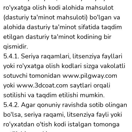
ro'yxatga olish kodi alohida mahsulot
(dasturiy ta'minot mahsuloti) bo'lgan va
alohida dasturiy ta'minot sifatida taqdim
etilgan dasturiy ta'minot kodining bir
qismidir.
5.4.1. Seriya raqamlari, litsenziya fayllari
yoki ro'yxatga olish kodlari sizga vakolatli
sotuvchi tomonidan www.pilgway.com
yoki www.3dcoat.com saytlari orqali
sotilishi va taqdim etilishi mumkin.
5.4.2. Agar qonuniy ravishda sotib olingan
bo'lsa, seriya raqami, litsenziya fayli yoki
ro'yxatdan o'tish kodi istalgan tomonga