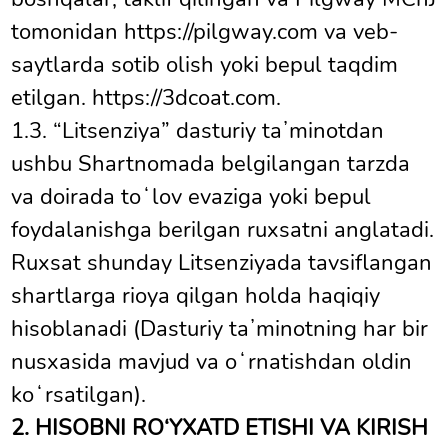
tomonidan https://pilgway.com va veb-
saytlarda sotib olish yoki bepul taqdim
etilgan. https://3dcoat.com.
1.3. “Litsenziya” dasturiy taʼminotdan
ushbu Shartnomada belgilangan tarzda
va doirada toʻlov evaziga yoki bepul
foydalanishga berilgan ruxsatni anglatadi.
Ruxsat shunday Litsenziyada tavsiflangan
shartlarga rioya qilgan holda haqiqiy
hisoblanadi (Dasturiy taʼminotning har bir
nusxasida mavjud va oʻrnatishdan oldin
koʻrsatilgan).
2. HISOBNI RO‘YXATD ETISHI VA KIRISH