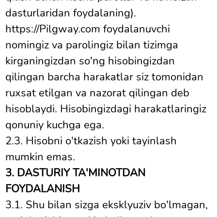
dasturlaridan foydalaning).
https://Pilgway.com foydalanuvchi
nomingiz va parolingiz bilan tizimga
kirganingizdan so'ng hisobingizdan
qilingan barcha harakatlar siz tomonidan
ruxsat etilgan va nazorat qilingan deb
hisoblaydi. Hisobingizdagi harakatlaringiz
qonuniy kuchga ega.
2.3. Hisobni o'tkazish yoki tayinlash
mumkin emas.
3. DASTURIY TA'MINOTDAN
FOYDALANISH
3.1. Shu bilan sizga eksklyuziv bo'lmagan,