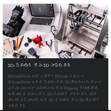
3D-ప్రింటింగ్ కోసం 3D సాఫ్ట్‌వేర్
3DCoatPrint అంటే ఏమిటి? 3DCoat ఆధారంగా,
3DCoatPrint అనేది ప్రింట్-రెడీ 3D మోడల్‌లను వేగంగా
మరియు సులభంగా సృష్టించడం కోసం Pilgway స్టూడియోచే
అభివృద్ధి చేయబడిన 3D-ప్రింటింగ్ సాఫ్ట్‌వేర్. మరో
మాటలో చెప్పాలంటే, ఇది 3D-ప్రింటింగ్ కోసం 3D మోడలింగ్
సాఫ్ట్‌వేర్.