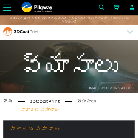
with love from Ukraine
ఉచితంగా 3Dలో దీన్ని సులభతరం చేయండి: 3D-ప్రింటింగ్ కోసం త్వరగా 3D మోడల్‌లను
సృష్టించండి
వ్యాసాలు
IMAGE BY DIMITRIS AXIOTIS
హోమ్
3DCoatPrint
వ్యాసాలు
సాధారణ సమాచారం
సాధారణ సమాచారం