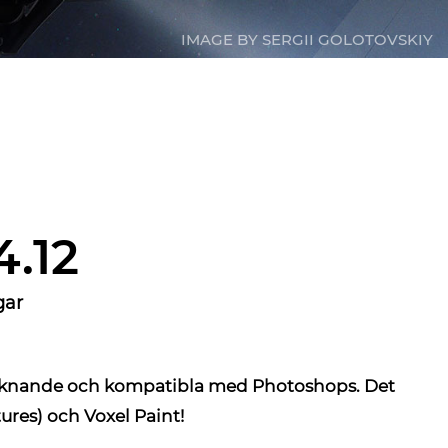
IMAGE BY SERGII GOLOTOVSKIY
.12
gar
liknande och kompatibla med Photoshops.
Det
ures) och Voxel Paint!