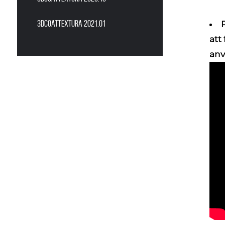
3DCoatTextura 2021.01
att
anv