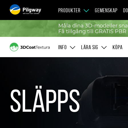
PRODUKTER
GEMENSKAP
DO
with love from Ukraine
Måla dina 3D-modeller sna
Få tillgång till GRATIS PBR
INFO
LÄRA SIG
KÖPA
Släpps