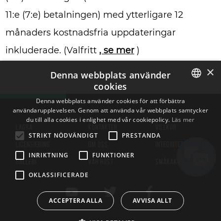
11:e (7:e) betalningen) med ytterligare 12
månaders kostnadsfria uppdateringar
inkluderade. (Valfritt
, se mer
)
×
Denna webbplats använder
cookies
ENGLISH
Denna webbplats använder cookies för att förbättra
användarupplevelsen. Genom att använda vår webbplats samtycker
BULGARIAN
du till alla cookies i enlighet med vår cookiepolicy.
Läs mer
LAGRA
KONTAKTER
VILLKOR
CROATIAN
STRIKT NÖDVÄNDIGT
PRESTANDA
LICENSIERING
OM OSS
INTEGRITETSPOLICY
CZECH
INRIKTNING
FUNKTIONER
GALLERI
VÅR RÖST
SMÅKAKOR
DANISH
OKLASSIFICERADE
DUTCH
ESTONIAN
ACCEPTERA ALLA
AVVISA ALLT
FINNISH