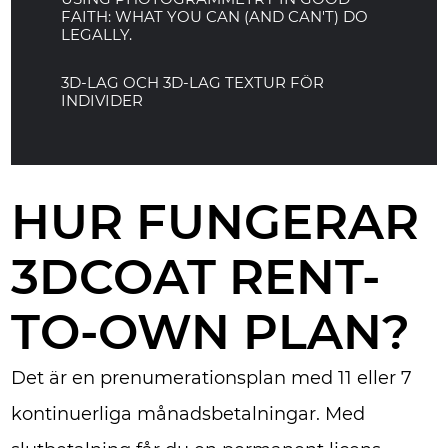
FAITH: WHAT YOU CAN (AND CAN'T) DO
LEGALLY.
3D-LAG OCH 3D-LAG TEXTUR FÖR
INDIVIDER
HUR FUNGERAR
3DCOAT RENT-
TO-OWN PLAN?
Det är en prenumerationsplan med 11 eller 7
kontinuerliga månadsbetalningar. Med