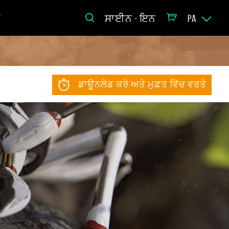
ਰ
ਸਾਈਨ - ਇਨ
PA
ਡਾਊਨਲੋਡ ਕਰੋ ਅਤੇ ਮੁਫ਼ਤ ਵਿੱਚ ਵਰਤੋ