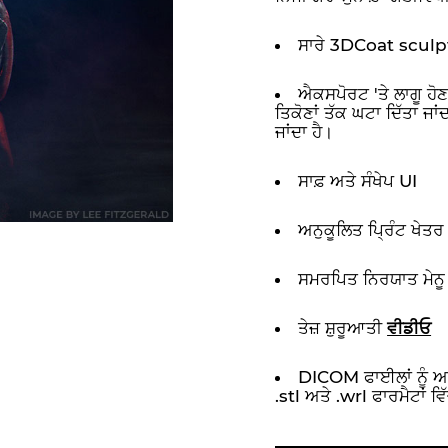
ਸਾਰੇ 3DCoat sculp
ਐਕਸਪੋਰਟ 'ਤੇ ਲਾਗੂ ਹੋਣ 
ਤਿਕੋਣਾਂ ਤੱਕ ਘਟਾ ਦਿੱਤਾ ਜਾਂ
ਜਾਂਦਾ ਹੈ।
ਸਾਫ਼ ਅਤੇ ਸੰਖੇਪ UI
ਅਨੁਕੂਲਿਤ ਪ੍ਰਿੰਟ ਖੇਤਰ
ਸਮਰਪਿਤ ਨਿਰਯਾਤ ਮੇਨੂ
ਤੇਜ਼ ਸ਼ੁਰੂਆਤੀ
ਵੀਡੀਓ
DICOM ਫਾਈਲਾਂ ਨੂੰ ਆਯਾ
.stl ਅਤੇ .wrl ਫਾਰਮੈਟਾਂ 