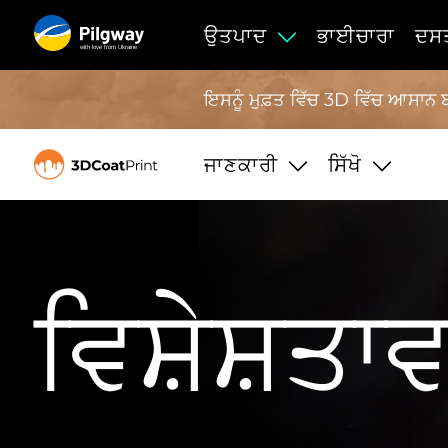
ਉਤਪਾਦ
ਭਾਈਚਾਰਾ
ਦਸਤ
with love from Ukraine
ਇਸਨੂੰ ਮੁਫ਼ਤ ਵਿੱਚ 3D ਵਿੱਚ ਆਸਾਨ
ਜਾਣਕਾਰੀ
ਸਿੱਖੋ
ਵਿਸ਼ੇਸ਼ਤਾਵਾ