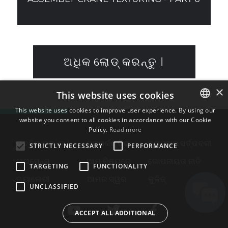
ଅଧିକ ଲୋଡ୍ କରନ୍ତୁ |
×
This website uses cookies
This website uses cookies to improve user experience. By using our
website you consent to all cookies in accordance with our Cookie
ENGLISH
Policy.
Read more
BULGARIAN
ଗଚ୍ଛିତ କରନ୍ତୁ |
ସମ୍ପର୍କଗୁଡିକ
ବ୍ୟବହାର ସର୍ତ୍ତାବଳୀ
STRICTLY NECESSARY
PERFORMANCE
CROATIAN
ଲାଇସେନ୍ସ
ଆମ ବିଷୟରେ
ଗୋପନୀୟତା ନୀତି
TARGETING
FUNCTIONALITY
CZECH
ଗ୍ୟାଲେରୀ
ଆମର ସ୍ୱର
କୁକିଜ୍
UNCLASSIFIED
DANISH
DUTCH
ACCEPT ALL ADDITIONAL
ESTONIAN