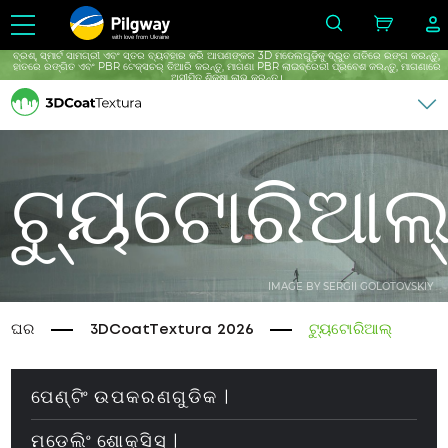
with love from Ukraine
ବ୍ରଶ୍, ସ୍ମାର୍ଟ ସାମଗ୍ରୀ ଏବଂ ସ୍ତର ବ୍ୟବହାର କରି ଆପଣଙ୍କର 3D ମଡେଲଗୁଡ଼ିକୁ ଦ୍ରୁତ ଗତିରେ ରଙ୍ଗ କରନ୍ତୁ,
ହାତରେ ରଙ୍ଗିତ ଏବଂ PBR ଟେକ୍ସଚର୍ ତିଆରି କରନ୍ତୁ, ମାଗଣା PBR ଲାଇବ୍ରେରୀ ପ୍ରବେଶ କରନ୍ତୁ, ମାଗଣାରେ
ଅସୀମିତ ଶିକ୍ଷା ଲାଭ କରନ୍ତୁ।
ଟ୍ୟୁଟୋରିଆଲ
IMAGE BY SERGII GOLOTOVSKIY
ଘର
3DCoatTextura 2026
ଟ୍ୟୁଟୋରିଆଲ୍
ପେଣ୍ଟିଂ ଉପକରଣଗୁଡିକ |
ମଡେଲିଂ ଶୋକ୍ସିସ୍ |