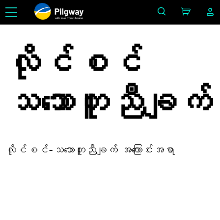
with love from Ukraine
လိုင်စင်
သဘောတူညီချက်
လိုင်စင်-သဘောတူညီချက် အကြောင်းအရာ