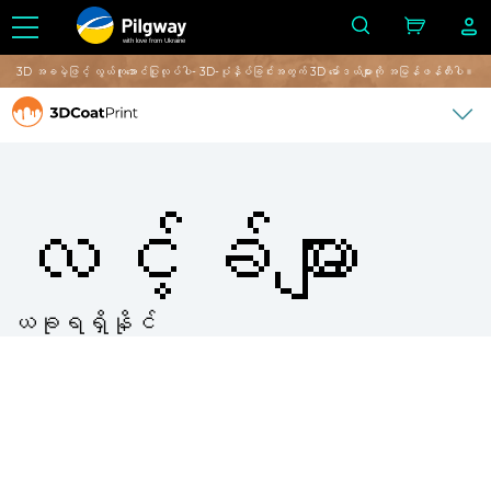
with love from Ukraine
3D အခမဲ့ဖြင့် လွယ်ကူအောင်ပြုလုပ်ပါ- 3D-ပုံနှိပ်ခြင်းအတွက် 3D မော်ဒယ်များကို အမြန်ဖန်တီးပါ။
လင့်ခ်များ
ယခုရရှိနိုင်