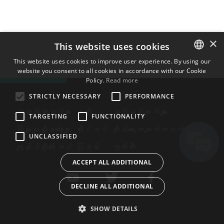
×
This website uses cookies
This website uses cookies to improve user experience. By using our
website you consent to all cookies in accordance with our Cookie
ENGLISH
Policy.
Read more
BULGARIAN
STRICTLY NECESSARY
PERFORMANCE
CROATIAN
အဆက်အသွယ်များ
စတိုး
သတ်မှတ်ချက်များ
TARGETING
FUNCTIONALITY
CZECH
ကြှနျုပျတို့အကွောငျး
လိုင်စင်
ကိုယ်ရေးအချက်အလက်မူဝါဒ
UNCLASSIFIED
DANISH
ကျွန်ုပ်တို့၏အသံ
ပြခန်း
ကွတ်ကီး
DUTCH
ACCEPT ALL ADDITIONAL
ESTONIAN
DECLINE ALL ADDITIONAL
FINNISH
FRENCH
SHOW DETAILS
GERMAN