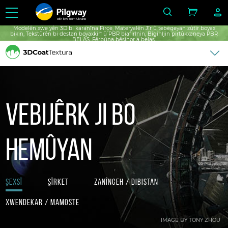
with love from Ukraine
Modelên xwe yên 3D bi karanîna Firçe, Materyalên Jîr û tebeqeyan zûtir boyax
bikin, Tekstûrên bi destan boyaxkirî û PBR biafirînin, Bigihîjin pirtûkxaneya PBR
BELAŞ, Fêrbûna bêsînor a belaş.
Vebijêrk ji bo
hemûyan
Şexsî
Şîrket
Zanîngeh / Dibistan
Xwendekar / Mamoste
IMAGE BY TONY ZHOU