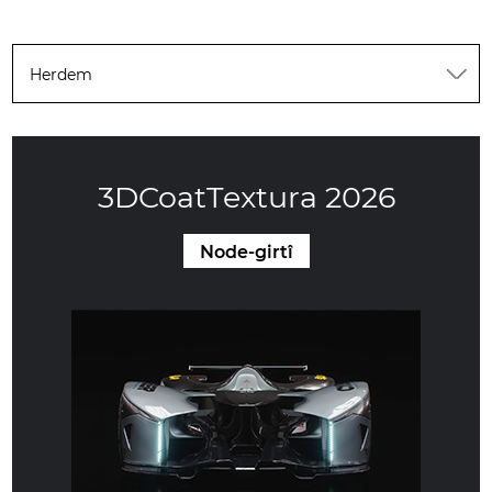
Herdem
3DCoatTextura 2026
Node-girtî