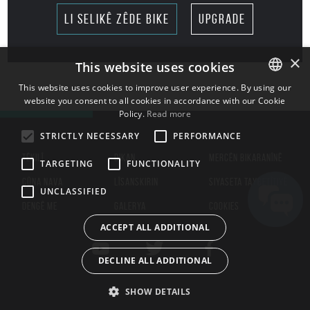
li selikê zêde bike
upgrade
×
This website uses cookies
This website uses cookies to improve user experience. By using our
website you consent to all cookies in accordance with our Cookie
ENGLISH
Policy.
Read more
BULGARIAN
STRICTLY NECESSARY
PERFORMANCE
CROATIAN
TÊKILÎ
DIKAN
MERCÊN BIKARANÎNÊ
TARGETING
FUNCTIONALITY
CZECH
ÇÛNA NAVA
LÎSANSKIRIN
SIYASETA TAYBETÎTIYÊ
UNCLASSIFIED
DANISH
DENGÊ ME
GALERYA
COOKIES
DUTCH
ACCEPT ALL ADDITIONAL
ESTONIAN
DECLINE ALL ADDITIONAL
FINNISH
FRENCH
SHOW DETAILS