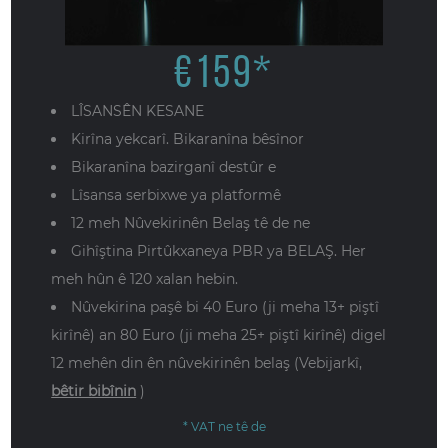
€
159
*
LÎSANSÊN KESANE
Kirîna yekcarî. Bikaranîna bêsînor
Bikaranîna bazirganî destûr e
Lîsansa serbixwe ya platformê
12 meh Nûvekirinên Belaş tê de ne
Gihîştina Pirtûkxaneya PBR ya BELAŞ. Her
meh hûn ê 120 xalan hebin.
Nûvekirina paşê bi 40 Euro (ji meha 13+ piştî
kirînê) an 80 Euro (ji meha 25+ piştî kirînê) digel
12 mehên din ên nûvekirinên belaş (Vebijarkî,
bêtir bibînin
)
* VAT ne tê de