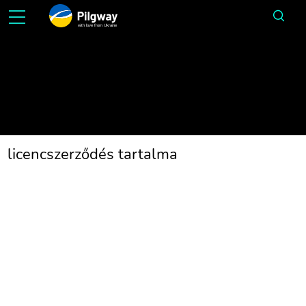
with love from Ukraine
Licencszerző
licencszerződés tartalma