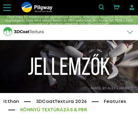
with love from Ukraine
Fesd meg 3D modelljeidet gyorsabban ecsetek, intelligens anyagok és rétegek
segítségével, hozz létre kézzel festett és PBR textúrákat, férj hozzá INGYENES PBR
könyvtárhoz, korlátlan ingyenes tanulási lehetőség.
Jellemzők
IMAGE BY ALEX LUKIANOV
itthon
3DCoatTextura 2026
Features
KÖNNYŰ TEXTÚRÁZÁS & PBR