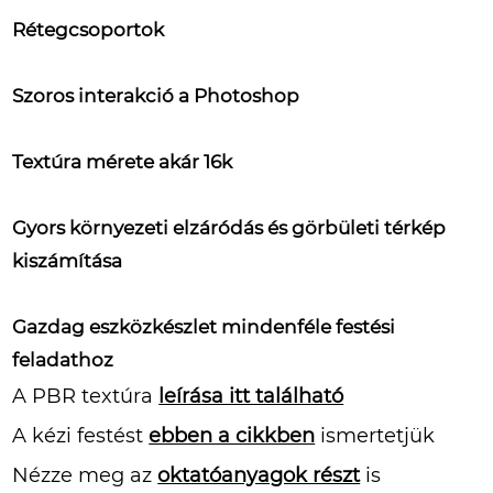
Rétegcsoportok
Szoros interakció a Photoshop
Textúra mérete akár 16k
Gyors környezeti elzáródás és görbületi térkép
kiszámítása
Gazdag eszközkészlet mindenféle festési
feladathoz
A PBR textúra
leírása itt található
A kézi festést
ebben a cikkben
ismertetjük
Nézze meg az
oktatóanyagok részt
is