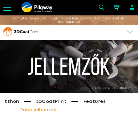
with love from Ukraine
Könnyítse meg a 3D-t ingyen: Hozzon létre gyorsan 3D-s modelleket 3D-
nyomtatáshoz
Jellemzők
IMAGE BY ALEX LUKIANOV
itthon
3DCoatPrint
Features
Főbb jellemzők