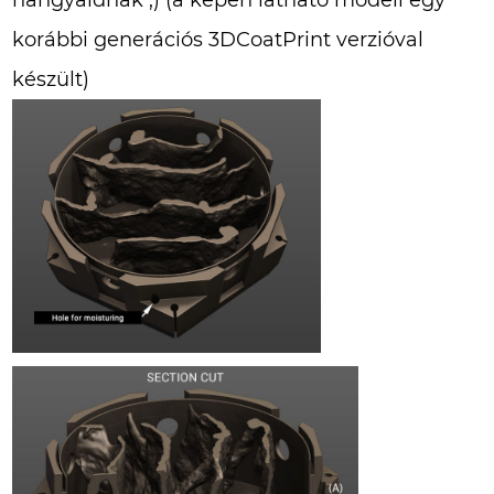
hangyáidnak ;) (a képen látható modell egy
korábbi generációs 3DCoatPrint verzióval
készült)