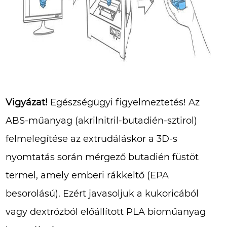
Vigyázat!
Egészségügyi figyelmeztetés! Az
ABS-műanyag (akrilnitril-butadién-sztirol)
felmelegítése az extrudáláskor a 3D-s
nyomtatás során mérgező butadién füstöt
termel, amely emberi rákkeltő (EPA
besorolású). Ezért javasoljuk a kukoricából
vagy dextrózból előállított PLA bioműanyag