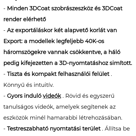
-
Minden 3DCoat szobrászeszköz és 3DCoat
render elérhető
-
Az exportáláskor két alapvető korlát
van
Export:
a modellek legfeljebb 40K-os
háromszögekre vannak csökkentve, a háló
pedig kifejezetten a 3D-nyomtatáshoz simított.
-
Tiszta és kompakt felhasználói felület
.
Könnyű és intuitív.
-
Gyors induló
videók
. Rövid és egyszerű
tanulságos videók, amelyek segítenek az
eszközök minél hamarabbi létrehozásában.
-
Testreszabható nyomtatási terület
. Állítsa be