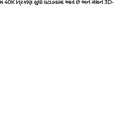
તમ 40K ત્રિકોણ સુધી ઘટાડવામાં આવે છે અને મેશને 3D-