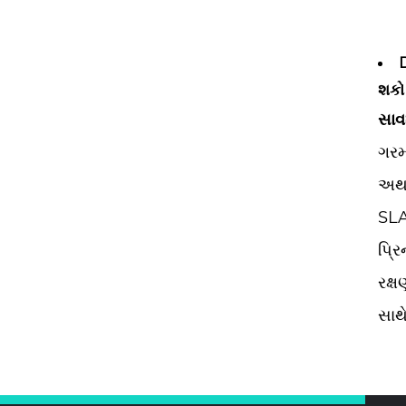
D
શકો 
સાવ
ગરમ
અથવ
SLA
પ્રિ
રક્
સાથે