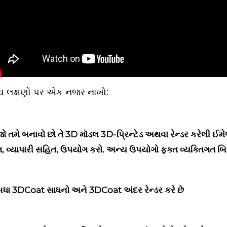
્ય લક્ષણો પર એક નજર નાખો:
ો તમે બનાવો છો તે 3D મૉડલ 3D-પ્રિન્ટેડ અથવા રેન્ડર કરેલી ઈમ
 વ્યાપારી સહિત, ઉપયોગ કરો. અન્ય ઉપયોગો ફક્ત વ્યક્તિગત બિન-લ
ધા 3DCoat સાધનો અને 3DCoat અંદર રેન્ડર કરે છે