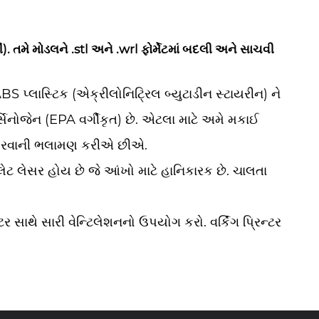
મે મોડલને .stl અને .wrl ફોર્મેટમાં બદલી અને સાચવી
 પ્લાસ્ટિક (એક્રીલોનિટ્રિલ બ્યુટાડીન સ્ટાયરીન) ને
ર્સિનોજેન (EPA વર્ગીકૃત) છે. એટલા માટે અમે મકાઈ
ગ કરવાની ભલામણ કરીએ છીએ.
ોલેટ લેસર હોય છે જે આંખો માટે હાનિકારક છે. ચાલતા
 સાથે સારી વેન્ટિલેશનનો ઉપયોગ કરો. વર્કિંગ પ્રિન્ટર