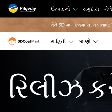
ઉત્પાદનો
સમુદાય
ગેલ
with love from Ukraine
તેને 3D માં મફતમાં સરળ બનાવો: 
માહિતી
જાણો
રિલીઝ કર