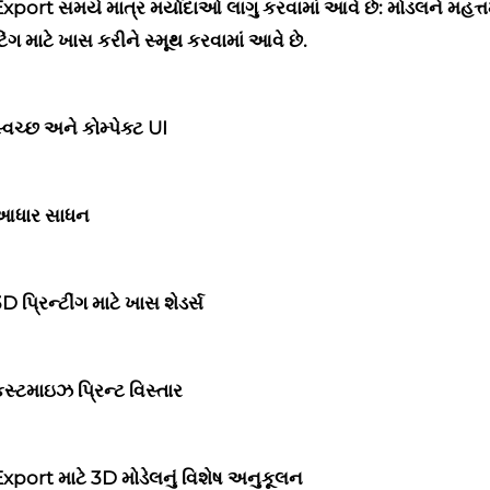
xport સમયે માત્ર મર્યાદાઓ લાગુ કરવામાં આવે છે: મોડલને મહત્
ંટિંગ માટે ખાસ કરીને સ્મૂથ કરવામાં આવે છે.
્વચ્છ અને કોમ્પેક્ટ UI
આધાર સાધન
D પ્રિન્ટીંગ માટે ખાસ શેડર્સ
સ્ટમાઇઝ પ્રિન્ટ વિસ્તાર
xport માટે 3D મોડેલનું વિશેષ અનુકૂલન