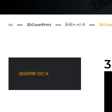
ઘર
3DCoatPrint
રિલીઝ કરે છે
3DCoat
3
3DCoatPrint 2022.34