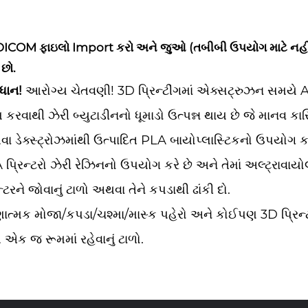
ICOM ફાઇલો Import કરો અને જુઓ (તબીબી ઉપયોગ માટે નહીં). ત
છો.
ધાન!
આરોગ્ય ચેતવણી! 3D પ્રિન્ટીંગમાં એક્સટ્રુઝન સમયે ABS
 કરવાથી ઝેરી બ્યુટાડીનનો ધૂમાડો ઉત્પન્ન થાય છે જે માનવ કા
ા ડેક્સ્ટ્રોઝમાંથી ઉત્પાદિત PLA બાયોપ્લાસ્ટિકનો ઉપયો
 પ્રિન્ટરો ઝેરી રેઝિનનો ઉપયોગ કરે છે અને તેમાં અલ્ટ્રાવાય
ન્ટરને જોવાનું ટાળો અથવા તેને કપડાથી ઢાંકી દો.
ષણાત્મક મોજા/કપડા/ચશ્મા/માસ્ક પહેરો અને કોઈપણ 3D પ્રિન્ટર
 એક જ રૂમમાં રહેવાનું ટાળો.