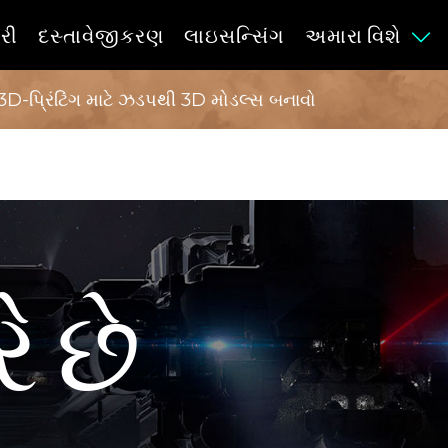
ેરી
દસ્તાવેજીકરણ
લાઇસન્સિંગ
અમારા વિશે
3D-પ્રિંટિંગ માટે ઝડપથી 3D મોડલ્સ બનાવો
ે છે