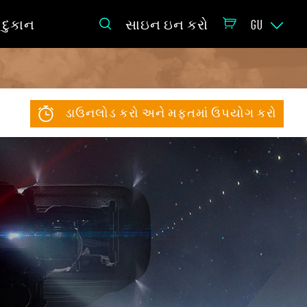
દુકાન
સાઇન ઇન કરો
GU
ડાઉનલોડ કરો અને મફતમાં ઉપયોગ કરો