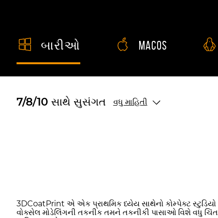
બારીઓ
macos
7/8/10 સાથે સુસંગત
વધુ માહિતી
3DCoatPrint એ એક પ્રાથમિક ધ્યેય સાથેનો કોમ્પેક્ટ સ્ટુડિયો છે
વોક્સેલ મોડેલિંગની તકનીક તમને તકનીકી પાસાઓ વિશે વધુ ચિંતા