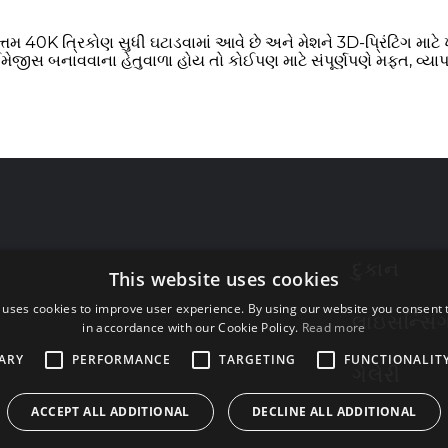
મ 40K ત્રિકોણ સુધી ઘટાડવામાં આવે છે અને મેશને 3D-પ્રિંટિંગ માટે ખ
 ઈમેજીસ બનાવવાના હેતુવાળા હોય તો કોઈપણ માટે સંપૂર્ણપણે મફત, વ્
દુકાન
This website uses cookies
 uses cookies to improve user experience. By using our website you consent t
લાઇસન્સિં
in accordance with our Cookie Policy.
Read more
ARY
PERFORMANCE
TARGETING
FUNCTIONALIT
ગેલેરી
ACCEPT ALL ADDITIONAL
DECLINE ALL ADDITIONAL