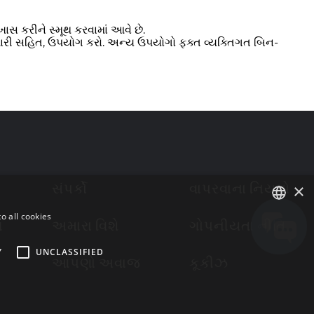
ાસ કરીને સ્મૂથ કરવામાં આવે છે.
યાપારી સહિત, ઉપયોગ કરો. અન્ય ઉપયોગો ફક્ત વ્યક્તિગત બિન-
×
સંપર્કો
વાપરવાના નિયમો
o all cookies
ગ
અમારા વિશે
ગોપનીયતા નીતિ
ENGLISH
Y
UNCLASSIFIED
BULGARIAN
આપણો અવાજ
કૂકીઝ
CROATIAN
CZECH