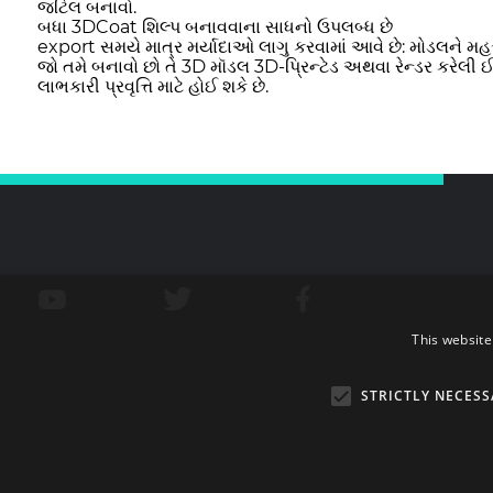
જટિલ બનાવો.
બધા 3DCoat શિલ્પ બનાવવાના સાધનો ઉપલબ્ધ છે
export સમયે માત્ર મર્યાદાઓ લાગુ કરવામાં આવે છે: મોડલને મહત્ત
જો તમે બનાવો છો તે 3D મૉડલ 3D-પ્રિન્ટેડ અથવા રેન્ડર કરેલી
લાભકારી પ્રવૃત્તિ માટે હોઈ શકે છે.
This website
STRICTLY NECESS