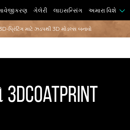
્તાવેજીકરણ
ગેલેરી
લાઇસન્સિંગ
અમારા વિશે
3D-પ્રિંટિંગ માટે ઝડપથી 3D મોડલ્સ બનાવો
3DCoatPrint