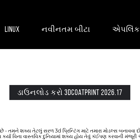
Linux
નવીનતમ બીટા
એપલિંક
ડાઉનલોડ કરો 3DCoatPrint 2026.17
 - તમને શક્ય તેટલું સરળ 3d પ્રિન્ટિંગ માટે તમારા મોડલ્સ બનાવવા દો
 કર્યા વિના વાસ્તવિક દુનિયામાં શક્ય હોય તેવું કંઈપણ કરવાની મંજ