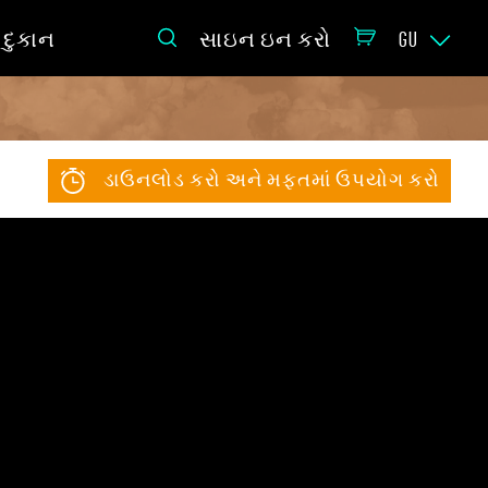
દુકાન
સાઇન ઇન કરો
GU
ડાઉનલોડ કરો અને મફતમાં ઉપયોગ કરો