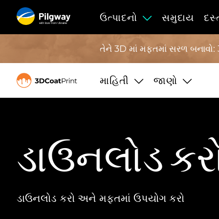
ઉત્પાદનો
સમુદાય
દસ
with love from Ukraine
તેને 3D માં મફતમાં સરળ બનાવો: 
માહિતી
જાણો
ડાઉનલોડ કરો 
ડાઉનલોડ કરો અને મફતમાં ઉપયોગ કરો