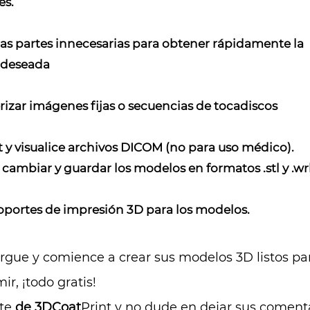
es.
las partes innecesarias para obtener rápidamente la
 deseada
izar imágenes fijas o secuencias de tocadiscos
 y visualice archivos DICOM (no para uso médico).
cambiar y guardar los modelos en formatos .stl y .wrl
oportes de impresión 3D para los modelos.
rgue y comience a crear sus modelos 3D listos pa
ir, ¡todo gratis!
ute
de 3DCoat
Print y no dude en dejar sus coment