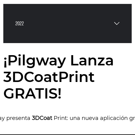
2022
¡Pilgway Lanza
3DCoatPrint
GRATIS!
ay presenta
3DCoat
Print: una nueva aplicación gr