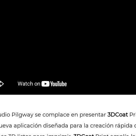
tudio Pilgway se complace en presentar
3DCoat
Pri
eva aplicación diseñada para la creación rápida 