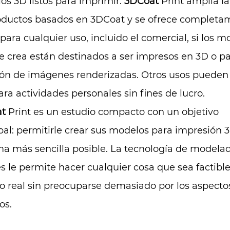
s 3D listos para imprimir.
3DCoat
Print amplía la
oductos basados en 3DCoat y se ofrece completa
 para cualquier uso, incluido el comercial, si los m
 crea están destinados a ser impresos en 3D o pa
ión de imágenes renderizadas. Otros usos pueden
ara actividades personales sin fines de lucro.
t
Print es un estudio compacto con un objetivo
pal: permitirle crear sus modelos para impresión 
ma más sencilla posible. La tecnología de modela
s le permite hacer cualquier cosa que sea factible
 real sin preocuparse demasiado por los aspecto
os.