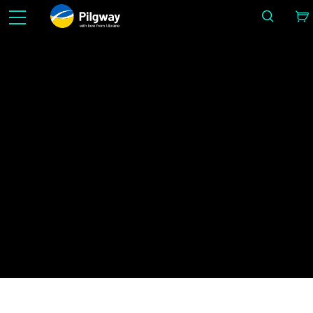
with love from Ukraine
Hágalo fácil en 3D gratis: cree rápidamente modelos 3D para impresión 3D
Noticias
IMAGE BY ALEX LUKIANOV
Página principal
3DCoatPrint
Noticias
¡Pilgway lanza 3DCoatPrint GRATIS!