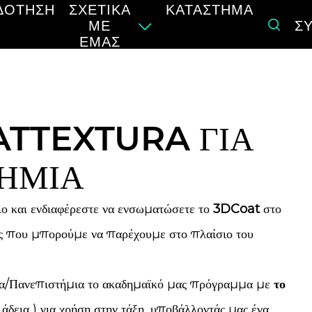
ΔΌΤΗΣΗ
ΣΧΕΤΙΚΆ
ΚΑΤΆΣΤΗΜΑ
ΜΕ
Σ
ΕΜΆΣ
ATTEXTURA ΓΙΑ
ΤΗΜΙΑ
ιο και ενδιαφέρεστε να ενσωματώσετε το
3DCoat
στο
ές που μπορούμε να παρέχουμε στο πλαίσιο του
ία/Πανεπιστήμια το ακαδημαϊκό μας πρόγραμμα με
το
 άδεια ) για χρήση στην τάξη, υποβάλλοντάς μας ένα