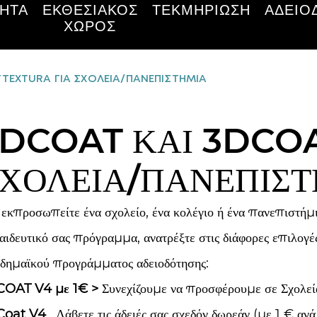
ΗΤΑ
ΕΚΘΕΣΙΑΚΌΣ
ΤΕΚΜΗΡΊΩΣΗ
ΑΔΕΙΟ
ΧΏΡΟΣ
TEXTURA ΓΙΑ ΣΧΟΛΕΙΑ/ΠΑΝΕΠΙΣΤΗΜΙΑ
DCOAT ΚΑΙ 3DCO
ΧΟΛΕΙΑ/ΠΑΝΕΠΙΣ
 εκπροσωπείτε ένα σχολείο, ένα κολέγιο ή ένα πανεπιστήμ
αιδευτικό σας πρόγραμμα, ανατρέξτε στις διάφορες επιλογ
δημαϊκού προγράμματος αδειοδότησης:
COAT V4
με 1€
>
Συνεχίζουμε να προσφέρουμε σε Σχολε
Coat V4
. Λάβετε τις άδειές σας σχεδόν δωρεάν (με 1 € ανά