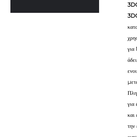
3D
3D
κατ
χρη
για
άδε
ενο
μετ
Πλη
για
και
την