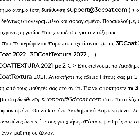
σημο αίτημα (στη
διεύθυνση support@3dcoat.com
) πο
, δεόντως υπογεγραμμένο και σφραγισμένο. Παρακαλούμε, φ
όχρονης εργασίας που χρειάζεστε για την τάξη σας.
 που περιγράφονται παρακάτω σχετίζονται με τις
3DCoat 
oat 2022
,
3DCoatTextura 2022
, ...).
COATTEXTURA 2021 με 2
€
>
Επεκτείνουμε το Ακαδημα
oatTextura
2021. Αποκτήστε τις άδειες 1 έτους σας με 
ση από τους μαθητές σας στο σπίτι. Για να αποκτήσετε
το 
ημα στη
διεύθυνση support@3dcoat.com
στο επιστολόχα
 σφραγισμένο. Θα λάβετε ένα Ακαδημαϊκό Κυμαινόμενο κλειδ
ονωμένες άδειες 1 έτους για χρήση από τους μαθητές σας στ
 έναν μαθητή σε άλλον.