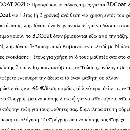
COAT 2021
>
Προσφέρουμε ειδικές τιμές για
το 3DCoat
2
Coat
για 1 έτος (ή 2 χρόνια) ανά θέση για χρήση εντός του 
αστήματος, λαμβάνετε ένα δωρεάν κλειδί για να δώσετε στο
σιμοποιούν
το 3DCoat
όταν βρίσκονται έξω από την τάξη. 
 N, λαμβάνετε 1-Ακαδημαϊκό Κυμαινόμενο κλειδί με N άδε
ιες ενοικίασης 1 έτους για χρήση από τους μαθητές σας στ
ικίασης 2 ετών. Ισχύουν αυτόματες εκπτώσεις, ανάλογα με 
αφέρετε ελεύθερα την άδεια από έναν μαθητή σε άλλον.
ρώστε έως και 45 €/θέση ετησίως (ή λιγότερα, δείτε τις ε
 ένα πρόγραμμα ενοικίασης 2 ετών) για να αποκτήσετε απε
 εκτός την τάξη για τους μαθητές σας. Συμπληρώστε τη φόρμ
 ειδική τιμολόγηση. Το πρόγραμμα ενοικίασης σάς παρέχει