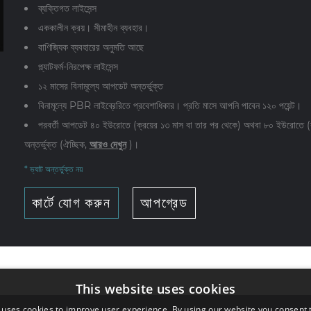
ব্যক্তিগত লাইসেন্স
এককালীন ক্রয়। সীমাহীন ব্যবহার।
বাণিজ্যিক ব্যবহারের অনুমতি আছে
প্ল্যাটফর্ম-নিরপেক্ষ লাইসেন্স
১২ মাসের বিনামূল্যে আপডেট অন্তর্ভুক্ত
বিনামূল্যে PBR লাইব্রেরিতে প্রবেশাধিকার। প্রতি মাসে আপনি পাবেন ১২০ পয়েন্ট।
পরবর্তী আপডেট ৪০ ইউরোতে (ক্রয়ের ১৩ মাস বা তার পর থেকে) অথবা ৮০ ইউরোতে (ক
অন্তর্ভুক্ত (ঐচ্ছিক,
আরও দেখুন
)।
* ভ্যাট অন্তর্ভুক্ত নয়
কার্টে যোগ করুন
আপগ্রেড
This website uses cookies
 uses cookies to improve user experience. By using our website you consent t