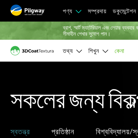
পণ্য
সম্প্রদায়
ডকুমেন্টেশন
with love from Ukraine
ব্রাশ, স্মার্ট ম্যাটেরিয়াল এবং লেয়ার ব
সীমাহীন শেখার সুযোগ পান।
তথ্য
শিখুন
কেনা
সকলের জন্য বিকল
স্বতন্ত্র
প্রতিষ্ঠান
বিশ্ববিদ্যালয়/স