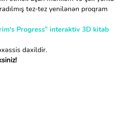
aradılmış tez-tez yenilənən proqram
rim's Progress” interaktiv 3D kitab
əssis daxildir.
siniz!