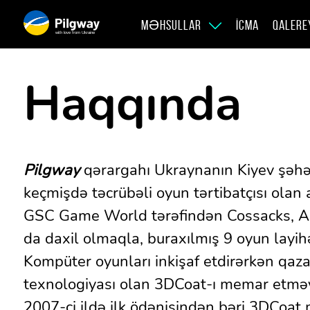
MƏHSULLAR
İCMA
QALERE
with love from Ukraine
Haqqında
Pilgway
qərargahı Ukraynanın Kiyev şəhər
keçmişdə təcrübəli oyun tərtibatçısı olan
GSC Game World tərəfindən Cossacks, Am
da daxil olmaqla, buraxılmış 9 oyun layihə
Kompüter oyunları inkişaf etdirərkən qaz
texnologiyası olan 3DCoat-ı memar etmə
2007-ci ildə ilk ödənişindən bəri 3DCoat