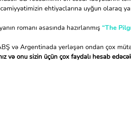
n cəmiyyətimizin ehtiyaclarına uyğun olaraq y
yanın romanı əsasında hazırlanmış
“The Pilg
BŞ və Argentinada yerləşən ondan çox mütəx
ız və onu sizin üçün çox faydalı hesab edəcək