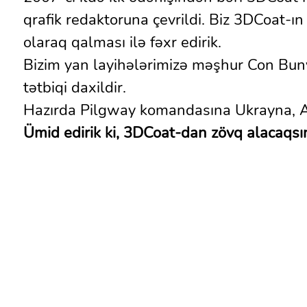
qrafik redaktoruna çevrildi. Biz 3DCoat-ı
olaraq qalması ilə fəxr edirik.
Bizim yan layihələrimizə məşhur Con Bun
tətbiqi daxildir.
Hazırda Pilgway komandasına Ukrayna, A
Ümid edirik ki, 3DCoat-dan zövq alacaqsın