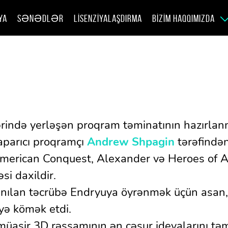
YA
SƏNƏDLƏR
LISENZIYALAŞDIRMA
BIZIM HAQQIMIZDA
ində yerləşən proqram təminatının hazırlanma
 aparıcı proqramçı
Andrew Shpagin
tərəfindən
erican Conquest, Alexander və Heroes of An
si daxildir.
anılan təcrübə Endryuya öyrənmək üçün asan, 
yə kömək etdi.
 müasir 3D rəssamının ən cəsur ideyalarını 