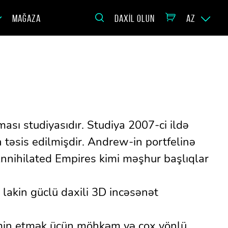
MAĞAZA
DAXIL OLUN
AZ
sı studiyasıdır. Studiya 2007-ci ildə
 təsis edilmişdir. Andrew-in portfelinə
nihilated Empires kimi məşhur başlıqlar
lakin güclü daxili 3D incəsənət
təmin etmək üçün möhkəm və çox yönlü