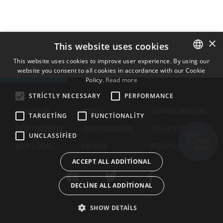
×
This website uses cookies
This website uses cookies to improve user experience. By using our
website you consent to all cookies in accordance with our Cookie
ENGLISH
Policy.
Read more
BULGARIAN
STRICTLY NECESSARY
PERFORMANCE
CROATIAN
ƏLAQƏLƏR
MAĞAZA
İSTIFADƏ QAYDALARI
TARGETING
FUNCTIONALITY
CZECH
BIZIM HAQQIMIZDA
LISENZIYALAŞDIRMA
GIZLILIK SIYASƏTI
UNCLASSIFIED
DANISH
BIZIM SƏSIMIZ
QALEREYA
PEÇENYELƏR
DUTCH
ACCEPT ALL ADDITIONAL
ESTONIAN
DECLINE ALL ADDITIONAL
FINNISH
FRENCH
SHOW DETAILS
GERMAN