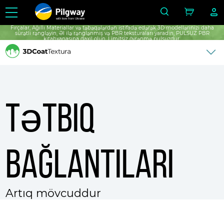
with love from Ukraine
Fırçalar, Ağıllı Materiallar və təbəqələrdən istifadə edərək 3D modellərinizi daha
sürətli rəngləyin, Əl ilə rənglənmiş və PBR teksturaları yaradın, PULSUZ PBR
kitabxanasına daxil olun, Limitsiz öyrənmə pulsuzdur.
Tətbiq
bağlantıları
Artıq mövcuddur