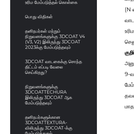
உரிம மேம்படுத்தல் கொள்கை
(N 
பொது விதிகள்
வாட
உரி
தனிநபர்கள் மற்றும்
நிறுவனங்களுக்கு 3DCOAT V4
செல
(V3, V2) இலிருந்து 3DCOAT
2023க்கு மேம்படுத்தவும்
குறிப
3DCOAT வாடகைக்கு சொந்த
அனு
திட்டம் எப்படி வேலை
செய்கிறது?
9-வ
மேம
நிறுவனங்களுக்கு
3DCOATTECHURA
தவண
இலிருந்து 3DCOAT ஆக
மேம்படுத்தவும்
மாதங
தனிநபர்களுக்கான
3DCOATTEXTURA-
விலிருந்து 3DCOAT-க்கு
மேம்படுத்துதல்