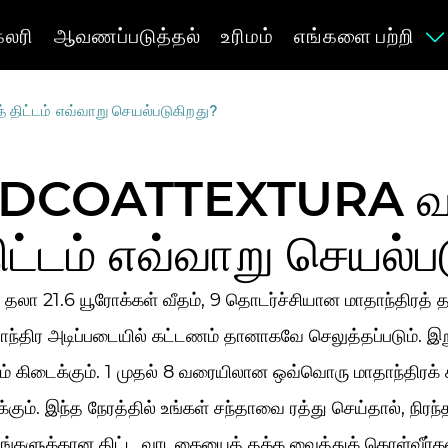
ேலரி
ஆவணப்படுத்தல்
உரிமம்
எங்களை பற்றி
ட்டம் எவ்வாறு செயல்படுகிறது?
DCOATTEXTURA வா
ிட்டம் எவ்வாறு செயல்ப
 தலா 21.6 யூரோக்கள் வீதம், 9 தொடர்ச்சியான மாதாந்திரத
ாந்திர அடிப்படையில் கட்டணம் தானாகவே செலுத்தப்படும். இற
மம் கிடைக்கும். 1 முதல் 8 வரையிலான ஒவ்வொரு மாதாந்திரக
க்கும். இந்த நேரத்தில் உங்கள் சந்தாவை ரத்து செய்தால், நிரந
ங்களுக்கான திட்ட வாடகையைத் தக்க வைத்துக் கொள்வீர்கள்.