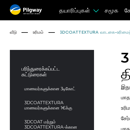
தயாரிப்புகள்
சமூக
க
with love from Ukraine
வீடு
உரிமம்
3DCOATTEXTURA வாடகை-உரிமைத் தி
3
த
பரிந்துரைக்கப்பட்ட
கட்டுரைகள்
இது
மாணவர்களுக்கான 3டிகோட்
மாத
3DCOATTEXTURA
உரி
மாணவர்களுக்கான 1€க்கு
சேர்
3DCOAT மற்றும்
3DCOATTEXTURA-க்கான
மாத