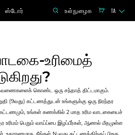
ஸ்டோர்
உள்நுழைக
TA
டகை-உரிமைத்
டுகிறது?
் தவணைகளைக் கொண்ட ஒரு சந்தாத் திட்டமாகும்.
ுதி (9வது) கட்டணத்துடன் உங்களுக்கு ஒரு நிரந்தர
் கட்டணமும், உங்கள் கணக்கில் 2 மாத உரிம வாடகையைச்
்தர உரிமம் பெறும் வாய்ப்பை இழப்பீர்கள், ஆனால் மீதமுள்ள
 உதாரணமாக, நீங்கள் N-வது கட்டணத்திற்குப் பிறகு