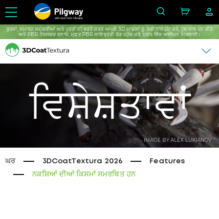
with love from Ukraine
ਬੁਰਸ਼ਾਂ, ਸਮਾਰਟ ਸਮੱਗਰੀਆਂ ਅਤੇ ਪਰਤਾਂ ਦੀ ਵਰਤੋਂ ਕਰਕੇ ਆਪਣੇ 3D ਮਾਡਲਾਂ ਨੂੰ ਤੇਜ਼ੀ ਨਾਲ ਪੇਂਟ ਕਰੋ, ਹੱਥ ਨਾਲ ਪੇਂਟ ਕੀਤੇ
ਅਤੇ PBR ਟੈਕਸਚਰ ਬਣਾਓ, ਮੁਫ਼ਤ PBR ਲਾਇਬ੍ਰੇਰੀ ਤੱਕ ਪਹੁੰਚ ਕਰੋ, ਮੁਫ਼ਤ ਵਿੱਚ ਅਸੀਮਤ ਸਿਖਲਾਈ।
ਵਿਸ਼ੇਸ਼ਤਾਵਾਂ
IMAGE BY ALEX LUKIANOV
ਘਰ
3DCoatTextura 2026
Features
ਨਕਸ਼ਿਆਂ ਦੀਆਂ ਕਿਸਮਾਂ ਸਮਰਥਿਤ ਹਨ