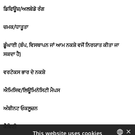
ਡਿਫਿਊਜ਼/ਅਲਬੇਡੋ ਰੰਗ
ਚਮਕ/ਧਾਤੂਤਾ
ਡੂੰਘਾਈ (ਬੰਪ, ਵਿਸਥਾਪਨ ਜਾਂ ਆਮ ਨਕਸ਼ੇ ਵਜੋਂ ਨਿਰਯਾਤ ਕੀਤਾ ਜਾ
ਸਕਦਾ ਹੈ)
ਵਰਟੇਕਸ ਭਾਰ ਦੇ ਨਕਸ਼ੇ
ਐਮਿਸਿਵ/ਲਿਊਮਿਨੋਸਿਟੀ ਮੈਪਸ
ਅੰਬੀਨਟ ਓਕਲੂਜ਼ਨ
ਕੈਵਿਟੀ
×
This website uses cookies