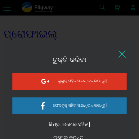
with love from Ukraine
ପ୍ରୋଫାଇଲ୍
ଚୁକ୍ତି କରିବା
ଗୁଗୁଲ୍ ସହିତ ସାଇନ୍ ଇନ୍ କରନ୍ତୁ |
ଫେସବୁକ୍ ସହିତ ସାଇନ୍ ଇନ୍ କରନ୍ତୁ |
କିମ୍ବା ଇମେଲ ସହିତ |
ଇମେଲ୍ କରନ୍ତୁ |