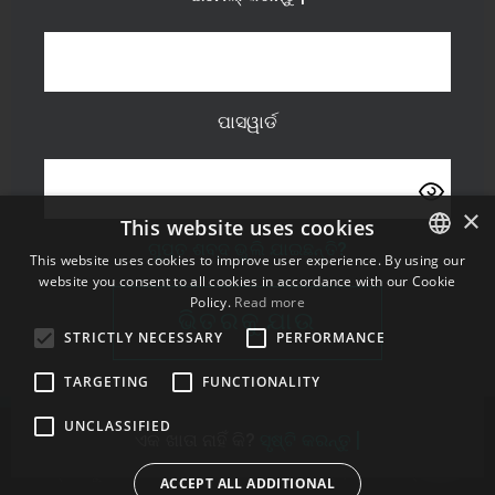
ପାସୱାର୍ଡ
×
This website uses cookies
ଗୁପ୍ତ ଶବ୍ଦ ଭୁଲି ଯାଇଛନ୍ତି?
This website uses cookies to improve user experience. By using our
website you consent to all cookies in accordance with our Cookie
ENGLISH
Policy.
Read more
BULGARIAN
ଭିତରକୁ ଯାଉ
STRICTLY NECESSARY
PERFORMANCE
CROATIAN
TARGETING
FUNCTIONALITY
CZECH
UNCLASSIFIED
DANISH
ଏକ ଖାତା ନାହିଁ କି?
ସୃଷ୍ଟି କରନ୍ତୁ |
DUTCH
ସମ୍ପର୍କଗୁଡିକ
ଗଚ୍ଛିତ କରନ୍ତୁ |
ବ୍ୟବହାର ସର୍ତ୍ତାବଳୀ
ACCEPT ALL ADDITIONAL