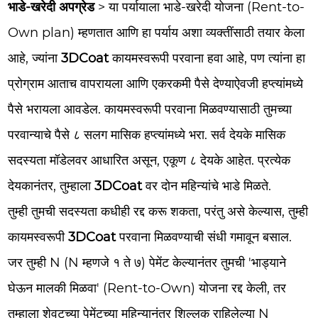
भाडे-खरेदी
अपग्रेड
> या पर्यायाला भाडे-खरेदी योजना (Rent-to-
Own plan) म्हणतात आणि हा पर्याय अशा व्यक्तींसाठी तयार केला
आहे, ज्यांना
3DCoat
कायमस्वरूपी परवाना हवा आहे, पण त्यांना हा
प्रोग्राम आताच वापरायला आणि एकरकमी पैसे देण्याऐवजी हप्त्यांमध्ये
पैसे भरायला आवडेल. कायमस्वरूपी परवाना मिळवण्यासाठी तुमच्या
परवान्याचे पैसे ८ सलग मासिक हप्त्यांमध्ये भरा. सर्व देयके मासिक
सदस्यता मॉडेलवर आधारित असून, एकूण ८ देयके आहेत. प्रत्येक
देयकानंतर, तुम्हाला
3DCoat
वर दोन महिन्यांचे भाडे मिळते.
तुम्ही तुमची सदस्यता कधीही रद्द करू शकता, परंतु असे केल्यास, तुम्ही
कायमस्वरूपी
3DCoat
परवाना मिळवण्याची संधी गमावून बसाल.
जर तुम्ही N (N म्हणजे १ ते ७) पेमेंट केल्यानंतर तुमची 'भाड्याने
घेऊन मालकी मिळवा' (Rent-to-Own) योजना रद्द केली, तर
तुम्हाला शेवटच्या पेमेंटच्या महिन्यानंतर शिल्लक राहिलेल्या N