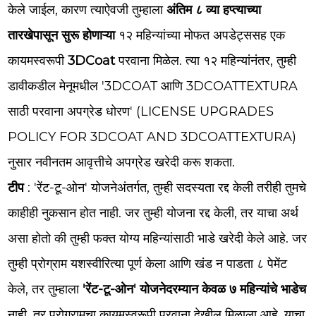
केले जाईल, कारण त्याऐवजी तुम्हाला
अंतिम ८ व्या हप्त्याच्या
तारखेपासून सुरू होणाऱ्या
१२ महिन्यांच्या मोफत अपडेट्ससह एक
कायमस्वरूपी
3DCoat
परवाना मिळेल. त्या १२ महिन्यांनंतर, तुम्ही
डावीकडील मेनूमधील '3DCOAT आणि 3DCOATTEXTURA
साठी परवाना अपग्रेड धोरण' (LICENSE UPGRADES
POLICY FOR 3DCOAT AND 3DCOATTEXTURA)
नुसार नवीनतम आवृत्तीचे अपग्रेड खरेदी करू शकता.
टीप
: 'रेंट-टू-ओन' योजनेअंतर्गत, तुम्ही सदस्यता रद्द केली तरीही तुमचे
काहीही नुकसान होत नाही. जर तुम्ही योजना रद्द केली, तर याचा अर्थ
असा होतो की तुम्ही फक्त योग्य महिन्यांसाठी भाडे खरेदी केले आहे. जर
तुम्ही प्रोग्राम यशस्वीरित्या पूर्ण केला आणि खंड न पाडता ८ पेमेंट
केले, तर तुम्हाला
'रेंट-टू-ओन' योजनेदरम्यान केवळ ७ महिन्यांचे भाडेच
नाही, तर प्रोग्रामचा कायमस्वरूपी परवाना देखील मिळाला आहे. याचा