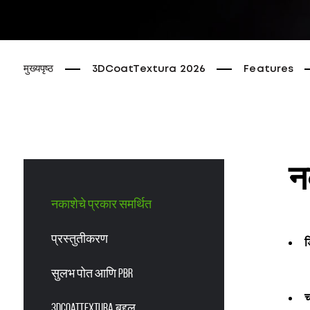
मुख्यपृष्ठ
3DCoatTextura 2026
Features
न
नकाशेचे प्रकार समर्थित
प्रस्तुतीकरण
ड
सुलभ पोत आणि PBR
च
3DCoatTextura बद्दल