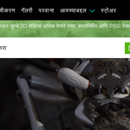
वजीकरण
गॅलरी
परवाना
आमच्याबद्दल
स्टोअर
स वापरून तुमचे 3D मॉडेल्स अधिक वेगाने रंगवा, हस्तनिर्मित आणि PBR ट
करा